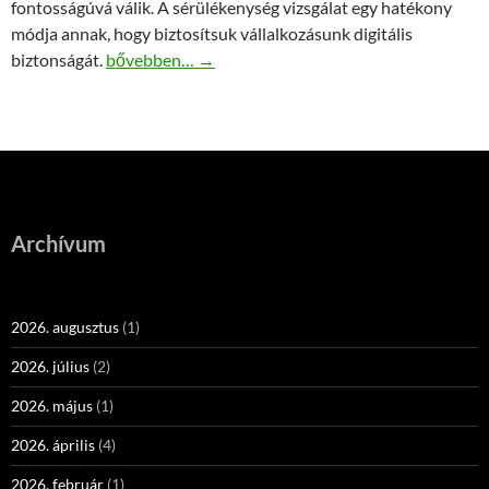
fontosságúvá válik. A sérülékenység vizsgálat egy hatékony
módja annak, hogy biztosítsuk vállalkozásunk digitális
A sérülékenység vizsgálat a digitális védelem elsőd
biztonságát.
bővebben…
→
Archívum
2026. augusztus
(1)
2026. július
(2)
2026. május
(1)
2026. április
(4)
2026. február
(1)