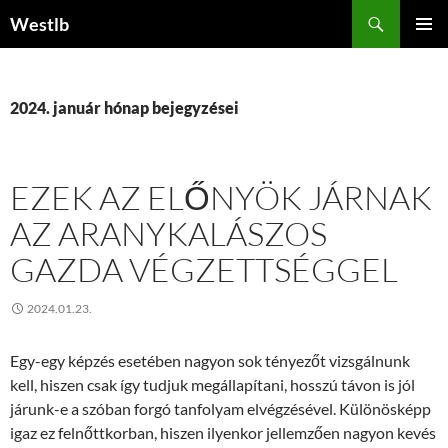
Kilépés
Keresés
Westlb
a
ELSŐDL
tartalomba
MENÜ
2024. január hónap bejegyzései
EZEK AZ ELŐNYÖK JÁRNAK
AZ ARANYKALÁSZOS
GAZDA VÉGZETTSÉGGEL
2024.01.23.
Egy-egy képzés esetében nagyon sok tényezőt vizsgálnunk
kell, hiszen csak így tudjuk megállapítani, hosszú távon is jól
járunk-e a szóban forgó tanfolyam elvégzésével. Különösképp
igaz ez felnőttkorban, hiszen ilyenkor jellemzően nagyon kevés