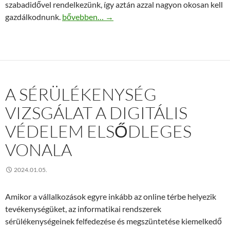
szabadidővel rendelkezünk, így aztán azzal nagyon okosan kell
Ezek az előnyök járnak az aranykalászos gazda 
gazdálkodnunk.
bővebben…
→
A SÉRÜLÉKENYSÉG
VIZSGÁLAT A DIGITÁLIS
VÉDELEM ELSŐDLEGES
VONALA
2024.01.05.
Amikor a vállalkozások egyre inkább az online térbe helyezik
tevékenységüket, az informatikai rendszerek
sérülékenységeinek felfedezése és megszüntetése kiemelkedő