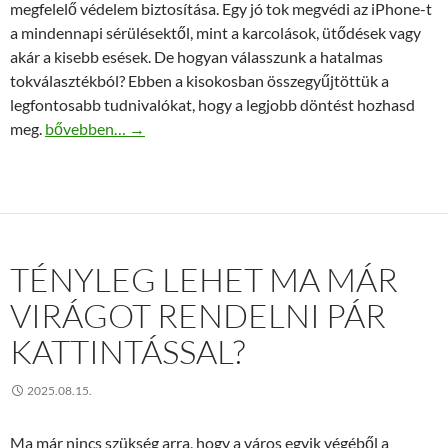
megfelelő védelem biztosítása. Egy jó tok megvédi az iPhone-t
a mindennapi sérülésektől, mint a karcolások, ütődések vagy
akár a kisebb esések. De hogyan válasszunk a hatalmas
tokválasztékból? Ebben a kisokosban összegyűjtöttük a
legfontosabb tudnivalókat, hogy a legjobb döntést hozhasd
iPhone 17 tok kisokos – így védd meg telefonod
meg.
bővebben…
→
TÉNYLEG LEHET MA MÁR
VIRÁGOT RENDELNI PÁR
KATTINTÁSSAL?
2025.08.15.
Ma már nincs szükség arra, hogy a város egyik végéből a