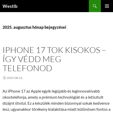
Kilépés
Keresés
Westlb
a
ELSŐDL
tartalomba
MENÜ
2025. augusztus hónap bejegyzései
IPHONE 17 TOK KISOKOS –
ÍGY VÉDD MEG
TELEFONOD
2025.08.21.
Az iPhone 17 az Apple egyik legújabb és leginnovatívabb
okostelefonja, amely a prémium technológiát és a letisztult
dizájnt ötvözi. Ez a készülék minden bizonnyal sokak kedvence
lesz, ugyanakkor törékeny kialakítása miatt különösen fontos a