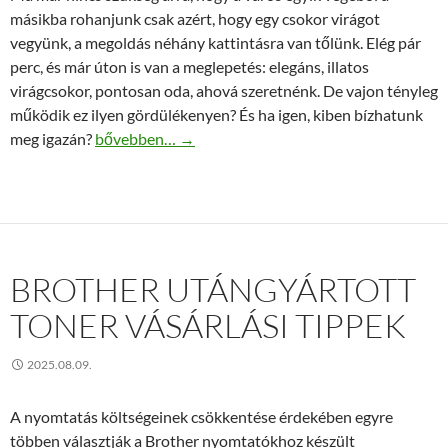
másikba rohanjunk csak azért, hogy egy csokor virágot
vegyünk, a megoldás néhány kattintásra van tőlünk. Elég pár
perc, és már úton is van a meglepetés: elegáns, illatos
virágcsokor, pontosan oda, ahová szeretnénk. De vajon tényleg
működik ez ilyen gördülékenyen? És ha igen, kiben bízhatunk
Tényleg lehet ma már virágot rendelni pár kattintáss
meg igazán?
bővebben…
→
BROTHER UTÁNGYÁRTOTT
TONER VÁSÁRLÁSI TIPPEK
2025.08.09.
A nyomtatás költségeinek csökkentése érdekében egyre
többen választják a Brother nyomtatókhoz készült