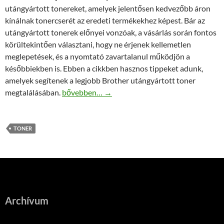
utángyártott tonereket, amelyek jelentősen kedvezőbb áron
kínálnak tonercserét az eredeti termékekhez képest. Bár az
utángyártott tonerek előnyei vonzóak, a vásárlás során fontos
körültekintően választani, hogy ne érjenek kellemetlen
meglepetések, és a nyomtató zavartalanul működjön a
későbbiekben is. Ebben a cikkben hasznos tippeket adunk,
amelyek segítenek a legjobb Brother utángyártott toner
Brother utángyártott toner vásárlási tippek
megtalálásában.
bővebben…
→
TONER
Archívum