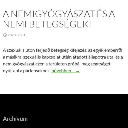
A NEMIGYÓGYÁSZAT ÉS A
NEMI BETEGSÉGEK!
2020.05.01.
A szexuális úton terjedő betegség kifejezés, az egyik emberről
a másikra, szexuális kapcsolat útján átadott állapotra utal és a
nemigyógyászat ezen a területen próbál meg segítséget
A nemigyógyászat és a nemi betegsége
nyújtani a pácienseknek.
bővebben…
→
Archívum