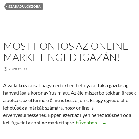
SZABADULÓSZOBA
MOST FONTOS AZ ONLINE
MARKETINGED IGAZÁN!
2020.05.11.
A vállalkozásokat nagymértékben befolyásolták a gazdaság
hanyatlása a koronavírus miatt. Az élelmiszerboltokban üresek
a polcok, az éttermekről ne is beszéljünk. Ez egy egyedülálló
lehetőség a márkák számára, hogy online is
érvényesülhessenek. Éppen ezért az ilyen nehéz időkben oda
Most fontos az online market
kell figyelni az online marketingre.
bővebben…
→