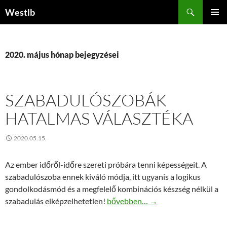
Kilépés
Keresés
Westlb
a
ELSŐDL
tartalomba
MENÜ
2020. május hónap bejegyzései
SZABADULÓSZOBÁK
HATALMAS VÁLASZTÉKA
2020.05.15.
Az ember időről-időre szereti próbára tenni képességeit. A
szabadulószoba ennek kiváló módja, itt ugyanis a logikus
gondolkodásmód és a megfelelő kombinációs készség nélkül a
Szabadulószobák hatalmas választ
szabadulás elképzelhetetlen!
bővebben…
→