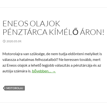
ENEOS OLAJOK
PÉNZTÁRCA KÍMÉLŐ ÁRON!
2020.05.09.
Motorolajra van szüksége, de nem tudja eldönteni melyiket is
válassza a hatalmas felhozatalból? Ne keressen tovább, mert
az Eneos olajok a lehető legjobb választás a pénztárcája és az
Eneos olajok pénztárca kímélő áron!
autója számára is.
bővebben…
→
MOTOROLAJ