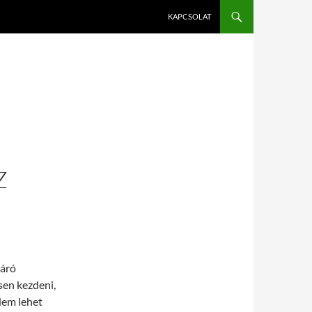
KAPCSOLAT
Z
járó
sen kezdeni,
Nem lehet