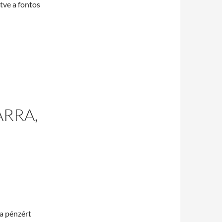
tve a fontos
 szükséged lesz műkörmösként
ARRA,
ga pénzért