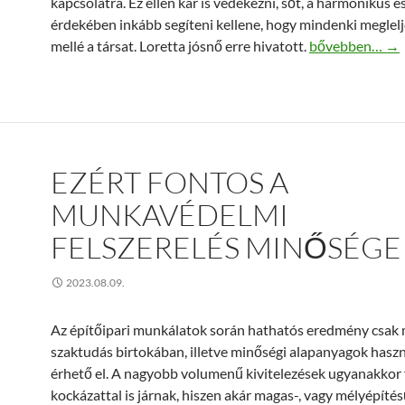
kapcsolatra. Ez ellen kár is védekezni, sőt, a harmonikus és
érdekében inkább segíteni kellene, hogy mindenki meglel
Szerelmi mágia 
mellé a társat. Loretta jósnő erre hivatott.
bővebben…
→
EZÉRT FONTOS A
MUNKAVÉDELMI
FELSZERELÉS MINŐSÉGE
2023.08.09.
Az építőipari munkálatok során hathatós eredmény csak 
szaktudás birtokában, illetve minőségi alapanyagok haszn
érhető el. A nagyobb volumenű kivitelezések ugyanakkor
kockázattal is járnak, hiszen akár magas-, vagy mélyépíté