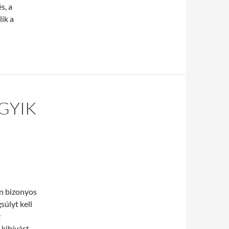
s, a
lik a
lés minősége
GYIK
án bizonyos
súlyt kell
z
 kihívást