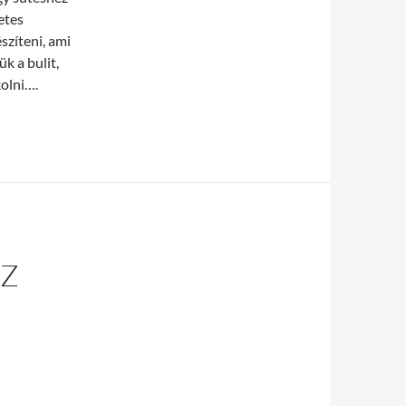
etes
szíteni, ami
k a bulit,
kolni….
AZ