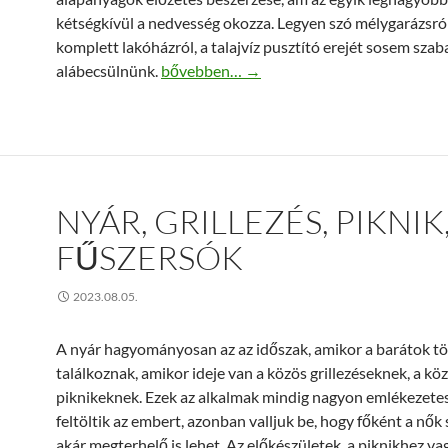
kétségkívül a nedvesség okozza. Legyen szó mélygarázsról
komplett lakóházról, a talajvíz pusztító erejét sosem szab
A duzzadószalag az egyik leghatékonyabb 
alábecsülnünk.
bővebben…
→
NYÁR, GRILLEZÉS, PIKNIK
FŰSZERSÓK
2023.08.05.
A nyár hagyományosan az az időszak, amikor a barátok t
találkoznak, amikor ideje van a közös grillezéseknek, a kö
piknikeknek. Ezek az alkalmak mindig nagyon emlékezete
feltöltik az embert, azonban valljuk be, hogy főként a nők
akár megterhelő is lehet. Az előkészületek, a piknikhez v