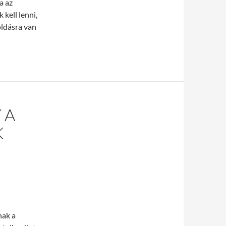
a az
kell lenni,
oldásra van
 A
K
nak a