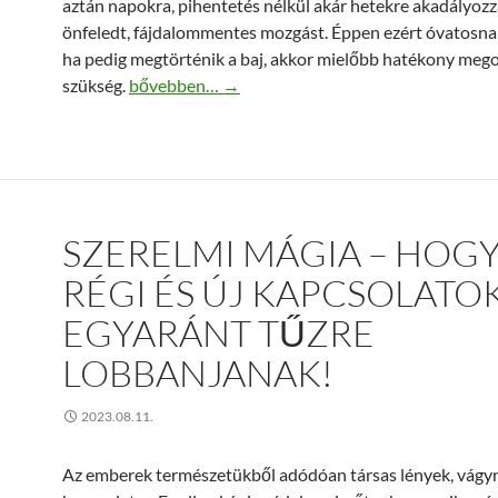
aztán napokra, pihentetés nélkül akár hetekre akadályozz
önfeledt, fájdalommentes mozgást. Éppen ezért óvatosnak 
ha pedig megtörténik a baj, akkor mielőbb hatékony meg
Mindent az ízületi gyulladásról
szükség.
bővebben…
→
SZERELMI MÁGIA – HOGY
RÉGI ÉS ÚJ KAPCSOLATO
EGYARÁNT TŰZRE
LOBBANJANAK!
2023.08.11.
Az emberek természetükből adódóan társas lények, vágy