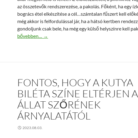
az összetevők rendszerezése, a pakolás. Főként, ha egy ízl
bogrács étel elkészítése a cél…számtalan fűszert kell előké
még akkor is felfordulással jár, ha a hátsó kertben rendezzü
gondoljunk csak bele, ha még egy külső helyszínre kell pa
Nyár, grillezés, piknik, fűszersók
bővebben…
→
FONTOS, HOGY A KUTYA
BILÉTA SZÍNE ELTÉRJEN 
ÁLLAT SZŐRÉNEK
ÁRNYALATÁTÓL
2023.08.03.