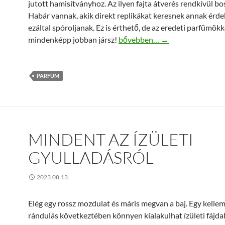
jutott hamisítványhoz. Az ilyen fajta átverés rendkívül bo
Habár vannak, akik direkt replikákat keresnek annak érd
ezáltal spóroljanak. Ez is érthető, de az eredeti parfümökk
Milyen jelek utalnak arra, hogy 
mindenképp jobban jársz!
bővebben…
→
PARFÜM
MINDENT AZ ÍZÜLETI
GYULLADÁSRÓL
2023.08.13.
Elég egy rossz mozdulat és máris megvan a baj. Egy kelle
rándulás következtében könnyen kialakulhat ízületi fájda