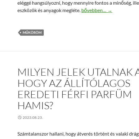
eléggé hangsúlyozni, hogy mennyire fontos a minőség, ille
Műköröm eszközök, melyre
eszközök és anyagok megléte.
bővebben…
→
MŰKÖRÖM
MILYEN JELEK UTALNAK 
HOGY AZ ÁLLÍTÓLAGOS
EREDETI FÉRFI PARFÜM
HAMIS?
2023.08.23.
Számtalanszor hallani, hogy átverés történt és valaki drá