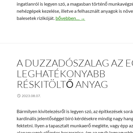
ingatlanról is legyen szó, a magasban történő munkavégzé
nehézgépek kezelése, illetve a felhasznált anyagok is növe
Ezért fontos a munkavédelmi felszere
balesetek rizikóját.
bővebben…
→
A DUZZADÓSZALAG AZ E
LEGHATÉKONYABB
RÉSKITÖLTŐ ANYAG
2023.08.07.
Bármilyen kivitelezésről is legyen szó, az építkezések sor
kardinális jelentőséggel bíró kérdésekre mindig nagy hang
fektetni. Ilyen a tapasztalt munkaerő megléte, vagy épp a
alapanyagok előzetes beszerzése, ám az egyik legnagyobb