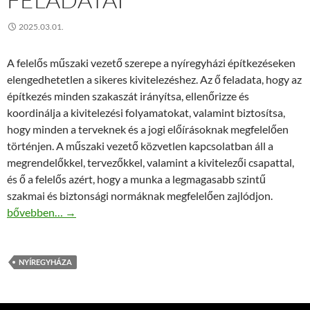
2025.03.01.
A felelős műszaki vezető szerepe a nyíregyházi építkezéseken
elengedhetetlen a sikeres kivitelezéshez. Az ő feladata, hogy az
építkezés minden szakaszát irányítsa, ellenőrizze és
koordinálja a kivitelezési folyamatokat, valamint biztosítsa,
hogy minden a terveknek és a jogi előírásoknak megfelelően
történjen. A műszaki vezető közvetlen kapcsolatban áll a
megrendelőkkel, tervezőkkel, valamint a kivitelezői csapattal,
és ő a felelős azért, hogy a munka a legmagasabb szintű
szakmai és biztonsági normáknak megfelelően zajlódjon.
Nyíregyházi építkezések: A felelős műszaki vezető feladatai
bővebben…
→
NYÍREGYHÁZA