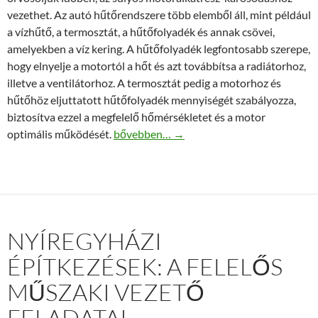
vezethet. Az autó hűtőrendszere több elemből áll, mint például
a vízhűtő, a termosztát, a hűtőfolyadék és annak csövei,
amelyekben a víz kering. A hűtőfolyadék legfontosabb szerepe,
hogy elnyelje a motortól a hőt és azt továbbítsa a radiátorhoz,
illetve a ventilátorhoz. A termosztát pedig a motorhoz és
hűtőhöz eljuttatott hűtőfolyadék mennyiségét szabályozza,
biztosítva ezzel a megfelelő hőmérsékletet és a motor
Túl kevés hűtőfolyadék az autóban – Mik
optimális működését.
bővebben…
→
NYÍREGYHÁZI
ÉPÍTKEZÉSEK: A FELELŐS
MŰSZAKI VEZETŐ
FELADATAI