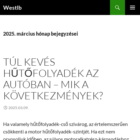
Kilépés
Keresés
Westlb
a
ELSŐDL
tartalomba
MENÜ
2025. március hónap bejegyzései
TÚL KEVÉS
HŰTŐFOLYADÉK AZ
AUTÓBAN – MIK A
KÖVETKEZMÉNYEK?
2025.03.09.
Ha valamely hűtőfolyadék-cső szivárog, az értelemszerűen
csökkenti a motor hűtőfolyadék-szintjét. Ha ezt nem
orvosoljuk időben, az súlyos motoralkatrész-károsodáshoz