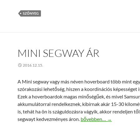
SZŐNYEG
MINI SEGWAY ÁR
2016.12.15.
A Mini segway vagy más néven hoverboard több mint eg
szórakozási lehetőség, hiszen a koordinációs képességet is 
Ezek a hoverboardok magas minőségűek, és mivel Samsu
akkumulátorral rendelkeznek, kibírnak akár 15-30 kilomé
is, tehát ha ön is száguldozásra vágyik, akkor rendeljen tő
Mini segway ár
segwayt kedvezményes áron.
bővebben…
→