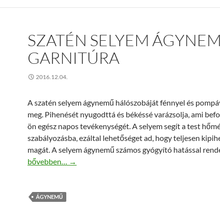
SZATÉN SELYEM ÁGYNE
GARNITÚRA
2016.12.04.
A szatén selyem ágynemű hálószobáját fénnyel és pompáv
meg. Pihenését nyugodttá és békéssé varázsolja, ami befo
ön egész napos tevékenységét. A selyem segít a test hőmé
szabályozásba, ezáltal lehetőséget ad, hogy teljesen kipi
magát. A selyem ágynemű számos gyógyító hatással rende
Szatén selyem ágynemű garnitúra
bővebben…
→
ÁGYNEMŰ