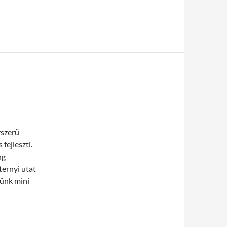
yszerű
fejleszti.
ng
ternyi utat
lünk mini