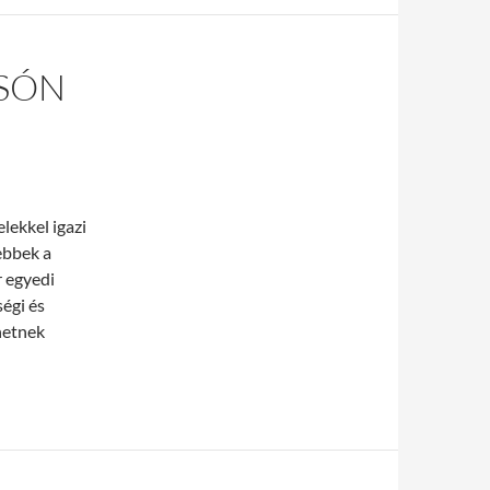
CSÓN
lekkel igazi
ebbek a
r egyedi
égi és
hetnek
 elvihető!