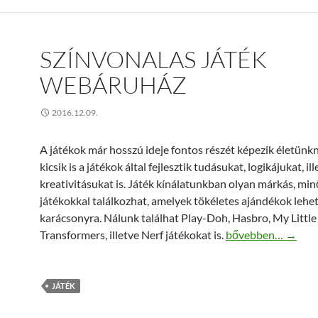
SZÍNVONALAS JÁTÉK
WEBÁRUHÁZ
2016.12.09.
A játékok már hosszú ideje fontos részét képezik életünkn
kicsik is a játékok által fejlesztik tudásukat, logikájukat, il
kreativitásukat is. Játék kínálatunkban olyan márkás, min
játékokkal találkozhat, amelyek tökéletes ajándékok lehe
karácsonyra. Nálunk találhat Play-Doh, Hasbro, My Little
Színvonalas játék
Transformers, illetve Nerf játékokat is.
bővebben…
→
JÁTÉK