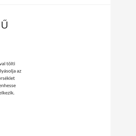
MŰ
al tölti
lyásolja az
rséklet
henhesse
lkezik.