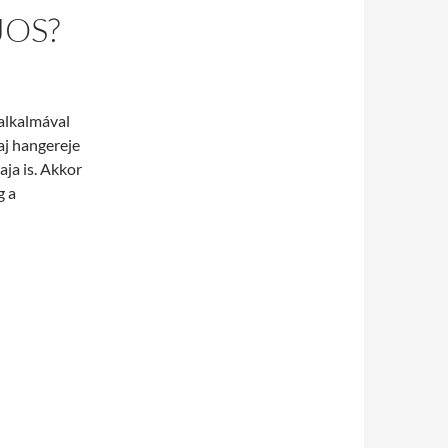
JOS?
 alkalmával
aj hangereje
aja is. Akkor
g a