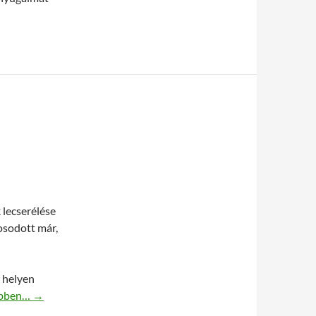
 lecserélése
osodott már,
 helyen
 szőnyegek a lakásban
bben…
→