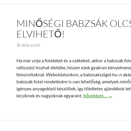
MINŐSÉGI BABZSÁK OL
ELVIHETŐ!
2016.12.03.
Ha már unja a foteleket és a székeket, akkor a babzsák fote
változást hozhat életébe, hiszen ezek gyakran kényelmes
felsoroltaknál. Weboldalunkon, a babzsaksziget.hu-n aká
babzsák fotel rendelésére is van lehetőség, amelyek minős
igényes anyagokból készültek, így tökéletes ajándékok le
Minőségi babzsák olcsón
kicsiknek és nagyoknak egyaránt.
bővebben…
→