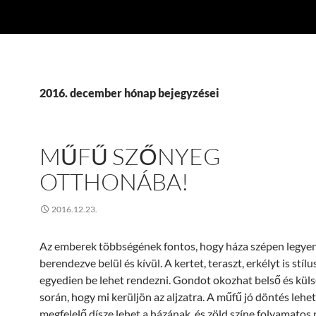
2016. december hónap bejegyzései
MŰFŰ SZŐNYEG
OTTHONÁBA!
2016.12.23.
Az emberek többségének fontos, hogy háza szépen legye
berendezve belül és kívül. A kertet, teraszt, erkélyt is stíl
egyedien be lehet rendezni. Gondot okozhat belső és küls
során, hogy mi kerüljön az aljzatra. A műfű jó döntés lehet
megfelelő dísze lehet a házának, és zöld színe folyamato