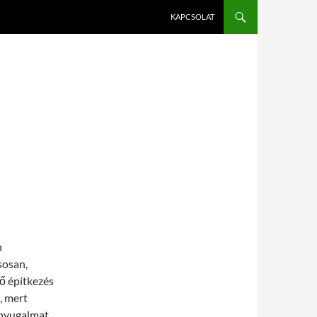
KAPCSOLAT
n
usosan,
ő építkezés
, mert
s nyugalmat