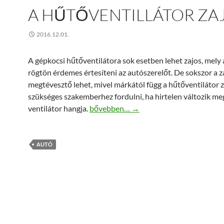
A HŰTŐVENTILLÁTOR ZA
2016.12.01.
A gépkocsi hűtőventilátora sok esetben lehet zajos, mely
rögtön érdemes értesíteni az autószerelőt. De sokszor a z
megtévesztő lehet, mivel márkától függ a hűtőventilátor z
szükséges szakemberhez fordulni, ha hirtelen változik me
A hűtőventillátor zajos?
ventilátor hangja.
bővebben…
→
AUTÓ