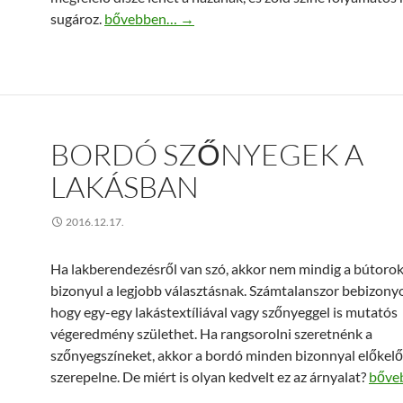
Műfű szőnyeg otthonába!
sugároz.
bővebben…
→
BORDÓ SZŐNYEGEK A
LAKÁSBAN
2016.12.17.
Ha lakberendezésről van szó, akkor nem mindig a bútorok
bizonyul a legjobb választásnak. Számtalanszor bebizony
hogy egy-egy lakástextíliával vagy szőnyeggel is mutatós
végeredmény születhet. Ha rangsorolni szeretnénk a
szőnyegszíneket, akkor a bordó minden bizonnyal előkelő
Bordó
szerepelne. De miért is olyan kedvelt ez az árnyalat?
bőve