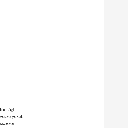
ztonsági
 veszélyeket
ésszezon