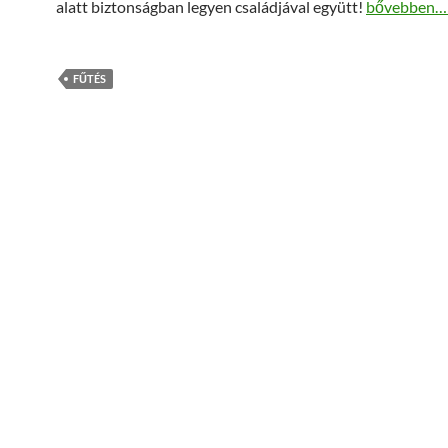
Ejtsünk szót
alatt biztonságban legyen családjával együtt!
bővebben
FŰTÉS