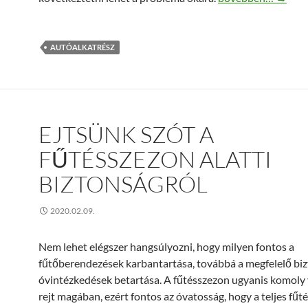
AUTÓALKATRÉSZ
EJTSÜNK SZÓT A
FŰTÉSSZEZON ALATTI
BIZTONSÁGRÓL
2020.02.09.
Nem lehet elégszer hangsúlyozni, hogy milyen fontos a
fűtőberendezések karbantartása, továbbá a megfelelő bi
óvintézkedések betartása. A fűtésszezon ugyanis komoly
rejt magában, ezért fontos az óvatosság, hogy a teljes fűt