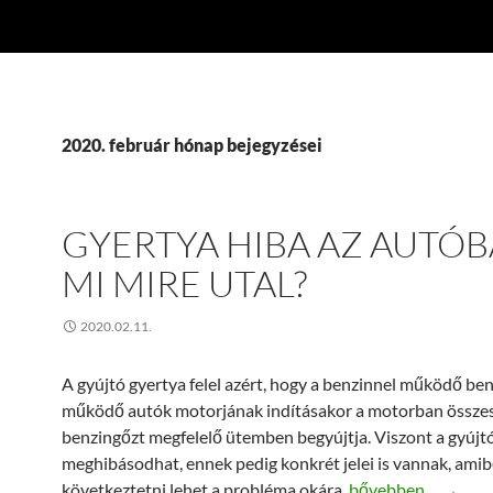
2020. február hónap bejegyzései
GYERTYA HIBA AZ AUTÓB
MI MIRE UTAL?
2020.02.11.
A gyújtó gyertya felel azért, hogy a benzinnel működő be
működő autók motorjának indításakor a motorban összes
benzingőzt megfelelő ütemben begyújtja. Viszont a gyújtó
meghibásodhat, ennek pedig konkrét jelei is vannak, amib
Gyertya hiba az au
következtetni lehet a probléma okára.
bővebben…
→