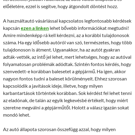
előéletére, ezzel is segítve, hogy átgondolt döntést hozz.
A használtautó vásárlással kapcsolatos legfontosabb kérdések
kapcsán
ezen a linken
lehet bővebb információkat megtudni!
Amire mindenképp rá kell kérdezni, az a korábbi tulajdonosok
száma. Ha egy idősebb autóról van szó, természetes, hogy több
tulajdonoson is átment. Ugyanakkor, ha az autót gyakran
adták-vették, az intő jel lehet, mert lehetséges, hogy az autóval
folyamatosan problémák adódtak. Szintén fontos kérdés, hogy
szenvedett-e korábban balesetet a gépjármű. Ha igen, akkor
nagyon fontos tudni a baleset körülményeit. Ehhez szorosan
kapcsolódik a javítások ideje, illetve, hogy milyen
karbantartások történtek korábban. Sok kérdést fel lehet tenni
az eladónak, de talán az egyik legkevésbé értékelt, hogy miért
szeretne megválni a gépjárműtől. Holott a válasz igazán sokat
mondó lehet.
Az autó állapota szorosan összefügg azzal, hogy milyen