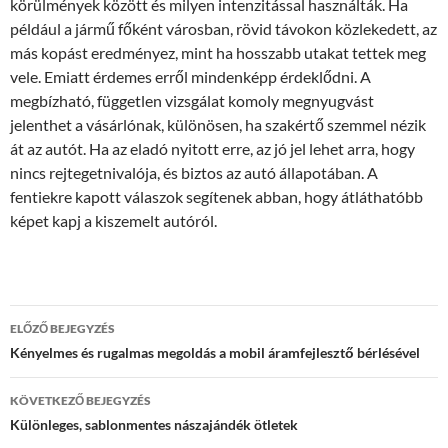
körülmények között és milyen intenzitással használták. Ha
például a jármű főként városban, rövid távokon közlekedett, az
más kopást eredményez, mint ha hosszabb utakat tettek meg
vele. Emiatt érdemes erről mindenképp érdeklődni. A
megbízható, független vizsgálat komoly megnyugvást
jelenthet a vásárlónak, különösen, ha szakértő szemmel nézik
át az autót. Ha az eladó nyitott erre, az jó jel lehet arra, hogy
nincs rejtegetnivalója, és biztos az autó állapotában. A
fentiekre kapott válaszok segítenek abban, hogy átláthatóbb
képet kapj a kiszemelt autóról.
Bejegyzés
ELŐZŐ BEJEGYZÉS
navigáció
Kényelmes és rugalmas megoldás a mobil áramfejlesztő bérlésével
KÖVETKEZŐ BEJEGYZÉS
Különleges, sablonmentes nászajándék ötletek