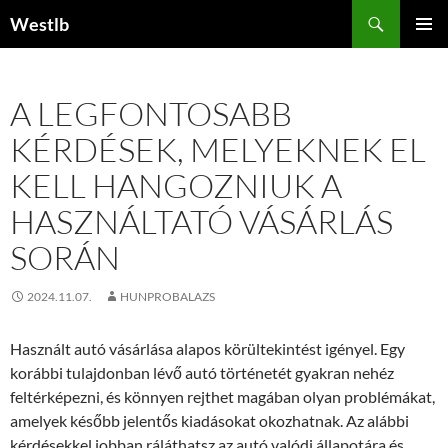
Kilépés
Keresés
Westlb
a
ELSŐDL
tartalomba
MENÜ
A LEGFONTOSABB
KÉRDÉSEK, MELYEKNEK EL
KELL HANGOZNIUK A
HASZNÁLTATÓ VÁSÁRLÁS
SORÁN
2024.11.07.
HUNPROBALAZS
Használt autó vásárlása alapos körültekintést igényel. Egy
korábbi tulajdonban lévő autó történetét gyakran nehéz
feltérképezni, és könnyen rejthet magában olyan problémákat,
amelyek később jelentős kiadásokat okozhatnak. Az alábbi
kérdésekkel jobban ráláthatsz az autó valódi állapotára és