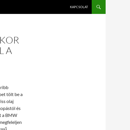
KAPCSOLAT
IKOR
L A
oribb
et tölt be a
ss olaj
kopástól és
int a BMW
megfeleljen
ármű