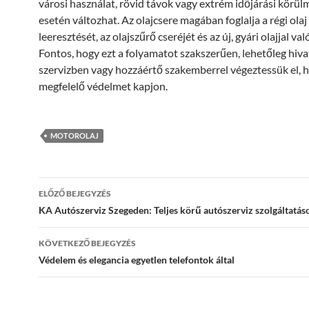
városi használat, rövid távok vagy extrém időjárási körü
esetén változhat. Az olajcsere magában foglalja a régi olaj
leeresztését, az olajszűrő cseréjét és az új, gyári olajjal való
Fontos, hogy ezt a folyamatot szakszerűen, lehetőleg hiva
szervizben vagy hozzáértő szakemberrel végeztessük el, 
megfelelő védelmet kapjon.
MOTOROLAJ
Bejegyzés
ELŐZŐ BEJEGYZÉS
navigáció
KA Autószerviz Szegeden: Teljes körű autószerviz szolgáltatás
KÖVETKEZŐ BEJEGYZÉS
Védelem és elegancia egyetlen telefontok által