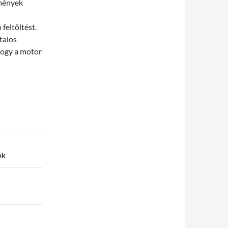
lmények
 feltöltést.
talos
hogy a motor
ok