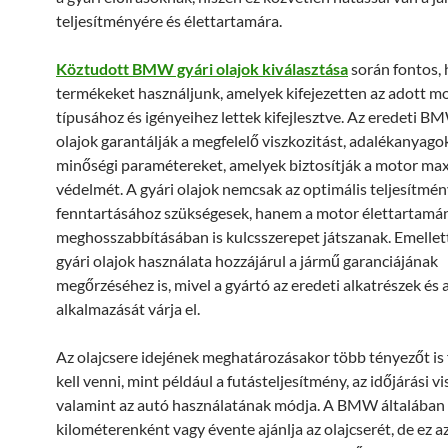
teljesítményére és élettartamára.
Köztudott BMW gyári olajok kiválasztása
során fontos, 
termékeket használjunk, amelyek kifejezetten az adott m
típusához és igényeihez lettek kifejlesztve. Az eredeti B
olajok garantálják a megfelelő viszkozitást, adalékanyago
minőségi paramétereket, amelyek biztosítják a motor max
védelmét. A gyári olajok nemcsak az optimális teljesítmé
fenntartásához szükségesek, hanem a motor élettartamá
meghosszabbításában is kulcsszerepet játszanak. Emell
gyári olajok használata hozzájárul a jármű garanciájának
megőrzéséhez is, mivel a gyártó az eredeti alkatrészek és
alkalmazását várja el.
Az olajcsere idejének meghatározásakor több tényezőt is
kell venni, mint például a futásteljesítmény, az időjárási v
valamint az autó használatának módja. A BMW általában
kilométerenként vagy évente ajánlja az olajcserét, de ez a