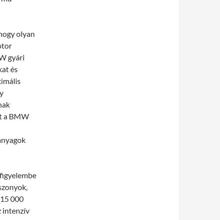
hogy olyan
otor
MW gyári
kat és
imális
ny
nak
ett a BMW
 anyagok
 figyelembe
iszonyok,
 15 000
z intenzív