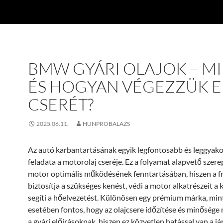
BMW GYÁRI OLAJOK – M
ÉS HOGYAN VÉGEZZÜK E
CSERÉT?
2025.06.11.
HUNPROBALAZS
Az autó karbantartásának egyik legfontosabb és leggyak
feladata a motorolaj cseréje. Ez a folyamat alapvető szerep
motor optimális működésének fenntartásában, hiszen a fri
biztosítja a szükséges kenést, védi a motor alkatrészeit a 
segíti a hőelvezetést. Különösen egy prémium márka, m
esetében fontos, hogy az olajcsere időzítése és minősége 
a gyári előírásoknak, hiszen ez közvetlen hatással van a j