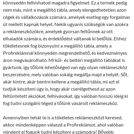
könnyedén felhívhatod magadra figyelmet. Ez a termék pedig
nem más, mint a megállító tábla, amely elengedhetetlen azon
cégek és vállalkozások számára, amelyek esetleg egy forgalmas
út mellett kapnak helyet. Nekik ugyanis szükségük van azokra
a reklámeszközökre, amelyek gyorsan feltűnnek az ott
elhaladók számára, és érdeklődést váltanak ki belőlük. Ehhez
tökéletesnek fog bizonyulni a megállító tábla, amely a
Profireklámnál könnyedén megrendelhető, és kedvezményes
áron megvásárolható. Mi kül- és beltéri megállító táblákat is
gyártunk, így tőlünk lehetőséged van egy olyan reklámeszköz
beszerzésére, mely valóban sokáig megállja majd a helyét. Sőt,
akár kintre, akár bentre kellene a megállító tábla, mi azt el
tudjuk készíteni úgy is, hogy akár cserélgethesd az azon
feltüntetett akciókat, felhívásokat, így valóban hosszú ideig ki
fog tudni szolgálni téged a tőlünk vásárolt reklámeszköz.
Amennyiben tehát te is a tökéletes reklámeszközt keresed,
akkor mindenképpen válaszd a Profireklámot, ahol valóban
mindent el fogunk tudni készíteni a számodra! Bővebb