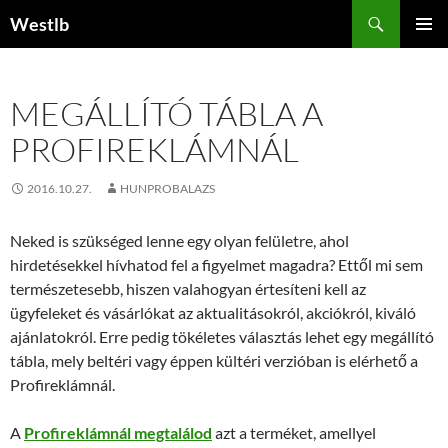
Kilépés
Keresés
Westlb
a
ELSŐDL
tartalomba
MENÜ
MEGÁLLÍTÓ TÁBLA A
PROFIREKLÁMNÁL
2016.10.27.
HUNPROBALAZS
Neked is szükséged lenne egy olyan felületre, ahol
hirdetésekkel hívhatod fel a figyelmet magadra? Ettől mi sem
természetesebb, hiszen valahogyan értesíteni kell az
ügyfeleket és vásárlókat az aktualitásokról, akciókról, kiváló
ajánlatokról. Erre pedig tökéletes választás lehet egy megállító
tábla, mely beltéri vagy éppen kültéri verzióban is elérhető a
Profireklámnál.
A
Profireklámnál megtalálod
azt a terméket, amellyel