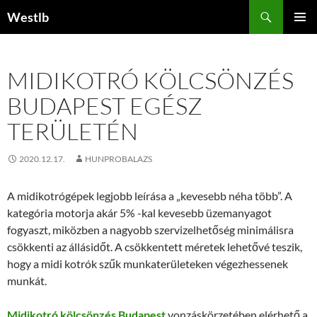
Kilépés
Keresés
Westlb
a
ELSŐDL
tartalomba
MENÜ
MIDIKOTRÓ KÖLCSÖNZÉS
BUDAPEST EGÉSZ
TERÜLETÉN
2020.12.17.
HUNPROBALAZS
A midikotrógépek legjobb leírása a „kevesebb néha több”. A
kategória motorja akár 5% -kal kevesebb üzemanyagot
fogyaszt, miközben a nagyobb szervizelhetőség minimálisra
csökkenti az állásidőt. A csökkentett méretek lehetővé teszik,
hogy a midi kotrók szűk munkaterületeken végezhessenek
munkát.
Midikotró kölcsönzés Budapest
vonzáskörzetében elérhető a