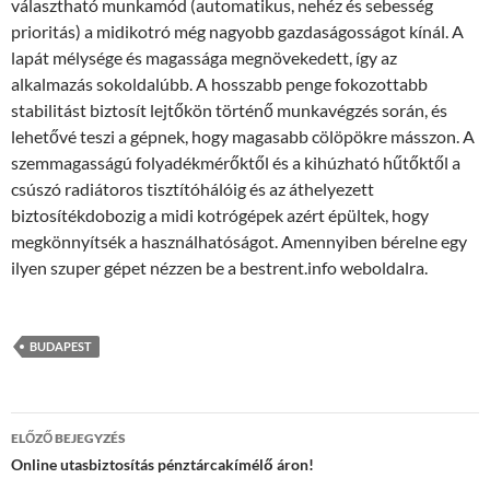
választható munkamód (automatikus, nehéz és sebesség
prioritás) a midikotró még nagyobb gazdaságosságot kínál. A
lapát mélysége és magassága megnövekedett, így az
alkalmazás sokoldalúbb. A hosszabb penge fokozottabb
stabilitást biztosít lejtőkön történő munkavégzés során, és
lehetővé teszi a gépnek, hogy magasabb cölöpökre másszon. A
szemmagasságú folyadékmérőktől és a kihúzható hűtőktől a
csúszó radiátoros tisztítóhálóig és az áthelyezett
biztosítékdobozig a midi kotrógépek azért épültek, hogy
megkönnyítsék a használhatóságot. Amennyiben bérelne egy
ilyen szuper gépet nézzen be a bestrent.info weboldalra.
BUDAPEST
Bejegyzés
ELŐZŐ BEJEGYZÉS
navigáció
Online utasbiztosítás pénztárcakímélő áron!