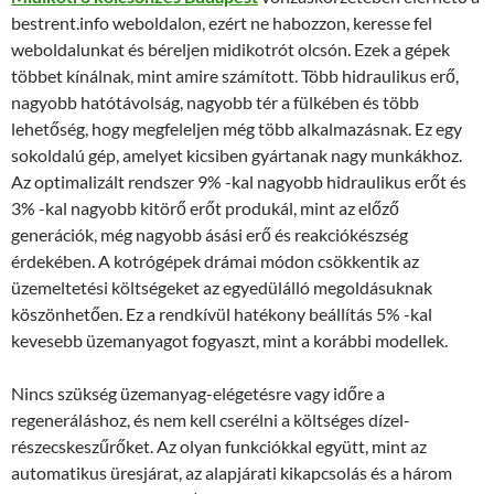
bestrent.info weboldalon, ezért ne habozzon, keresse fel
weboldalunkat és béreljen midikotrót olcsón. Ezek a gépek
többet kínálnak, mint amire számított. Több hidraulikus erő,
nagyobb hatótávolság, nagyobb tér a fülkében és több
lehetőség, hogy megfeleljen még több alkalmazásnak. Ez egy
sokoldalú gép, amelyet kicsiben gyártanak nagy munkákhoz.
Az optimalizált rendszer 9% -kal nagyobb hidraulikus erőt és
3% -kal nagyobb kitörő erőt produkál, mint az előző
generációk, még nagyobb ásási erő és reakciókészség
érdekében. A kotrógépek drámai módon csökkentik az
üzemeltetési költségeket az egyedülálló megoldásuknak
köszönhetően. Ez a rendkívül hatékony beállítás 5% -kal
kevesebb üzemanyagot fogyaszt, mint a korábbi modellek.
Nincs szükség üzemanyag-elégetésre vagy időre a
regeneráláshoz, és nem kell cserélni a költséges dízel-
részecskeszűrőket. Az olyan funkciókkal együtt, mint az
automatikus üresjárat, az alapjárati kikapcsolás és a három