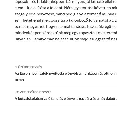
lépcsők – és tulajdonképpen bármilyen, jól látható éllel r
elem – kialakítása a feladat. Némi gyakorlást követően mi
szegélyléc elhelyezése, mind pedig a vele történő munka r
és hihetetlenül meggyorsítja a különböző folyamatokat. E
persze megeshet, hogy szakmai tanácsra lesz szükségünk,
mindenképpen kérdezzünk meg egy tapasztalt mesterembe
ugyanis villámgyorsan beletanulunk majd a kiegészítő ha
Bejegyzés
ELŐZŐ BEJEGYZÉS
navigáció
Az Epson nyomtatók nyújtotta előnyök a munkában és otthoni
során
KÖVETKEZŐ BEJEGYZÉS
A kutyaiskolában való tanulás előnyei a gazdára és a négylábúr