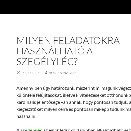
MILYEN FELADATOKRA
HASZNÁLHATÓ A
SZEGÉLYLÉC?
2024.02.23.
HUNPROBALAZS
Amennyiben úgy határozunk, miszerint mi magunk végezz
különféle felújításokat, illetve kivitelezéseket otthonunk
kardinális jelentősége van annak, hogy pontosan tudjuk, 
kiegészítőket milyen célra és pontosan miképp tudunk m
használni.
A
szegélyléc
az egyik legsokoldalúbban alkalmazható esz