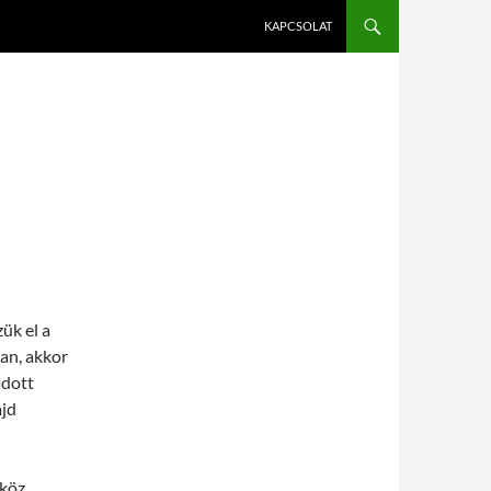
KAPCSOLAT
ük el a
ban, akkor
adott
ajd
köz,