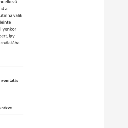
endelkező
nd a
utinná válik
leinte
 ilyenkor
rt, így
sználatába.
 nyomtatás
a nézve