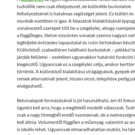
tudniillik nem csak élképzésnél, de különféle burkolatok
felhelyezésénél is hatalmas segítséget jelent. Ez kültéri és 
munkák esetében is igaz. A falazatok kialakításánál éppú
vonalvezető szerepet tölt be a szegélyléc, ahogy csempézé
a függőleges, illetve vízszintes vonalak szemre nagyon ne
legfeljebb évtizedes tapasztalat és rutin birtokában készít
Különböző, szabadtéren található burkolatok – például t
járdák felületei – esetében ugyanakkor határoló funkciót is
kiegészítő. Ugyancsak ez a szegélyléc célja, amikor kertte
történik. A különböző kialakítású virágágyások, gyepek el
remek alternatívát jelent, hiszen olcsó, telepítése pedig pá
elvégezhető.
Betonalapok formázásánál is jól használható, ám itt foko
ügyelni kell arra, hogy a megfelelő modellt válasszuk. Tudn
csak a nagy tömegből eredő nyomásnak, de a nedvességnek
kell állnia. Volumentől függően a műanyag, valamint az acé
is ideális lehet. Ugyancsak elmaradhatatlan eszköz, ha tám