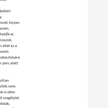
beltéri
gy
snél, hiszen
hezen,
hetők el.
eraszok,
 ellát ez a
rvezés
választására
r perc alatt
zottan
iillik nem
 is ellen
l szegélyléc
falak,