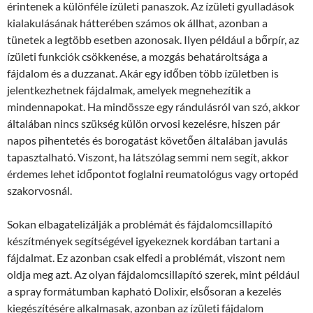
érintenek a különféle ízületi panaszok. Az ízületi gyulladások
kialakulásának hátterében számos ok állhat, azonban a
tünetek a legtöbb esetben azonosak. Ilyen például a bőrpír, az
ízületi funkciók csökkenése, a mozgás behatároltsága a
fájdalom és a duzzanat. Akár egy időben több ízületben is
jelentkezhetnek fájdalmak, amelyek megnehezítik a
mindennapokat. Ha mindössze egy rándulásról van szó, akkor
általában nincs szükség külön orvosi kezelésre, hiszen pár
napos pihentetés és borogatást követően általában javulás
tapasztalható. Viszont, ha látszólag semmi nem segít, akkor
érdemes lehet időpontot foglalni reumatológus vagy ortopéd
szakorvosnál.
Sokan elbagatelizálják a problémát és fájdalomcsillapító
készítmények segítségével igyekeznek kordában tartani a
fájdalmat. Ez azonban csak elfedi a problémát, viszont nem
oldja meg azt. Az olyan fájdalomcsillapító szerek, mint például
a spray formátumban kapható Dolixir, elsősoran a kezelés
kiegészítésére alkalmasak, azonban az ízületi fájdalom