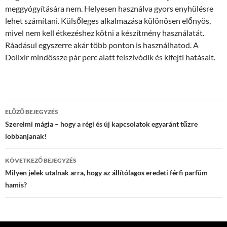
meggyógyítására nem. Helyesen használva gyors enyhülésre
lehet számítani. Külsőleges alkalmazása különösen előnyös,
mivel nem kell étkezéshez kötni a készítmény használatát.
Ráadásul egyszerre akár több ponton is használhatod. A
Dolixir mindössze pár perc alatt felszívódik és kifejti hatásait.
Bejegyzés
ELŐZŐ BEJEGYZÉS
navigáció
Szerelmi mágia – hogy a régi és új kapcsolatok egyaránt tűzre
lobbanjanak!
KÖVETKEZŐ BEJEGYZÉS
Milyen jelek utalnak arra, hogy az állítólagos eredeti férfi parfüm
hamis?