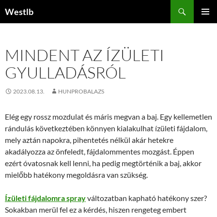
Kilépés
Keresés
Westlb
a
ELSŐDL
tartalomba
MENÜ
MINDENT AZ ÍZÜLETI
GYULLADÁSRÓL
2023.08.13.
HUNPROBALAZS
Elég egy rossz mozdulat és máris megvan a baj. Egy kellemetlen
rándulás következtében könnyen kialakulhat ízületi fájdalom,
mely aztán napokra, pihentetés nélkül akár hetekre
akadályozza az önfeledt, fájdalommentes mozgást. Éppen
ezért óvatosnak kell lenni, ha pedig megtörténik a baj, akkor
mielőbb hatékony megoldásra van szükség.
Ízületi fájdalomra spray
változatban kapható hatékony szer?
Sokakban merül fel ez a kérdés, hiszen rengeteg embert