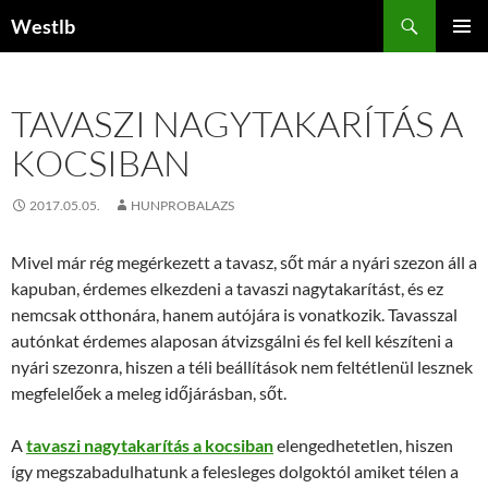
Kilépés
Keresés
Westlb
a
ELSŐDL
tartalomba
MENÜ
TAVASZI NAGYTAKARÍTÁS A
KOCSIBAN
2017.05.05.
HUNPROBALAZS
Mivel már rég megérkezett a tavasz, sőt már a nyári szezon áll a
kapuban, érdemes elkezdeni a tavaszi nagytakarítást, és ez
nemcsak otthonára, hanem autójára is vonatkozik. Tavasszal
autónkat érdemes alaposan átvizsgálni és fel kell készíteni a
nyári szezonra, hiszen a téli beállítások nem feltétlenül lesznek
megfelelőek a meleg időjárásban, sőt.
A
tavaszi nagytakarítás a kocsiban
elengedhetetlen, hiszen
így megszabadulhatunk a felesleges dolgoktól amiket télen a