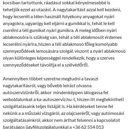
kocsiban tartottunk, ráadásul sokkal kényelmesebbé is
tehetjük ezzel az utazást. A nagytakarítást azzal kell kezdeni,
hogy lecseréli a télen használt folyékony anyagokat nyári
anyagokra, ugyanígy kell eljárni a gumikkal is, tehát le kell
cserélni a téli gumikat nyári gumikra. A meleg időben nyári
ablakmosóra is szükség van, tehát a téli ablakmosót érdemes
lecserélni nyárira, hiszen a téli ablakmosó főleg komolyabb
szennyeződések lemosására szolgál, viszont a nyári ablakmosó
olyan különleges képességgel rendelkezik, hogy a szerves
szennyeződéseket távolítja el a szélvédőről.
Amennyiben többet szeretne megtudni a tavaszi
nagytakarításról, vagy bővebb leírást olvasna
autószervizünkről, akkor mindenképpen látogassa fel
weboldalunkat a ka-autoszerviz.hu-t, hiszen itt megtekintheti
szolgáltatásaink teljes listáját is. Ha kérdéseket tenne fel
nekünk a a műszaki vizsgáról, az olajcseréről, vagy autómosási
szolgáltatásainkról, akkor nem árthat felvenni a kapcsolatot
barátságos ügyfélszolgálatunkkal a +36 62 554 013