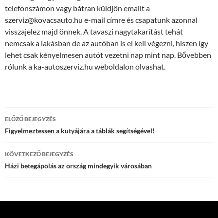
telefonszámon vagy bátran küldjön emailt a
szerviz@kovacsauto.hu e-mail címre és csapatunk azonnal
visszajelez majd önnek. A tavaszi nagytakarítást tehát
nemcsak a lakásban de az autóban is el kell végezni, hiszen így
lehet csak kényelmesen autót vezetni nap mint nap. Bővebben
rólunk a ka-autoszerviz.hu weboldalon olvashat.
Bejegyzés
ELŐZŐ BEJEGYZÉS
navigáció
Figyelmeztessen a kutyájára a táblák segítségével!
KÖVETKEZŐ BEJEGYZÉS
Házi betegápolás az ország mindegyik városában