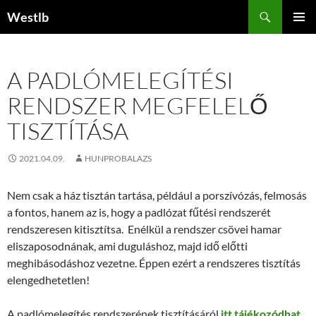
Kilépés
Keresés
Westlb
a
ELSŐDL
tartalomba
MENÜ
A PADLÓMELEGÍTÉSI
RENDSZER MEGFELELŐ
TISZTÍTÁSA
2021.04.09.
HUNPROBALAZS
Nem csak a ház tisztán tartása, például a porszívózás, felmosás
a fontos, hanem az is, hogy a padlózat fűtési rendszerét
rendszeresen kitisztítsa. Enélkül a rendszer csövei hamar
eliszaposodnának, ami duguláshoz, majd idő előtti
meghibásodáshoz vezetne. Éppen ezért a rendszeres tisztítás
elengedhetetlen!
A padlómelegítés rendszerének tisztításáról
itt tájékozódhat