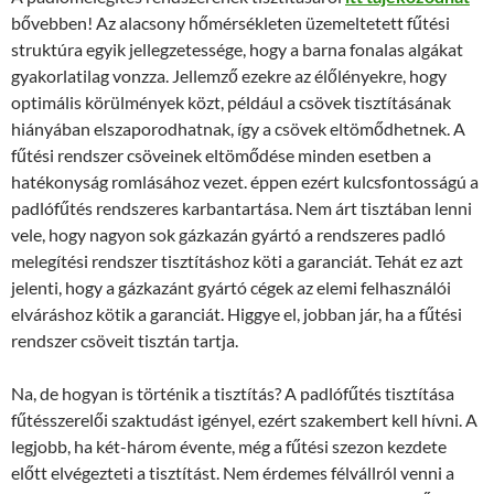
bővebben! Az alacsony hőmérsékleten üzemeltetett fűtési
struktúra egyik jellegzetessége, hogy a barna fonalas algákat
gyakorlatilag vonzza. Jellemző ezekre az élőlényekre, hogy
optimális körülmények közt, például a csövek tisztításának
hiányában elszaporodhatnak, így a csövek eltömődhetnek. A
fűtési rendszer csöveinek eltömődése minden esetben a
hatékonyság romlásához vezet. éppen ezért kulcsfontosságú a
padlófűtés rendszeres karbantartása. Nem árt tisztában lenni
vele, hogy nagyon sok gázkazán gyártó a rendszeres padló
melegítési rendszer tisztításhoz köti a garanciát. Tehát ez azt
jelenti, hogy a gázkazánt gyártó cégek az elemi felhasználói
elváráshoz kötik a garanciát. Higgye el, jobban jár, ha a fűtési
rendszer csöveit tisztán tartja.
Na, de hogyan is történik a tisztítás? A padlófűtés tisztítása
fűtésszerelői szaktudást igényel, ezért szakembert kell hívni. A
legjobb, ha két-három évente, még a fűtési szezon kezdete
előtt elvégezteti a tisztítást. Nem érdemes félvállról venni a