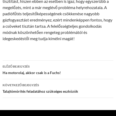
tisztítást, hiszen ebben az esetben is igaz, hogy egyszerűbb a
megelőzés, mint a már meglévő probléma helyrehozatala. A
padlófűtés teljesítőképességének csökkenése nagyobb
gázfogyasztást eredményez, ezért mindenképpen fontos, hogy
a csöveket tisztán tartsa. A felelősségteljes gondolkodás
módnak köszönhetően rengeteg problémától és
idegeskedéstől meg tudja kímélni magát!
Bejegyzés
ELŐZŐ BEJEGYZÉS
navigáció
Ha motorolaj, akkor csak is a Fuchs!
KÖVETKEZŐ BEJEGYZÉS
Talajtömörítés feladatához szükséges eszközök