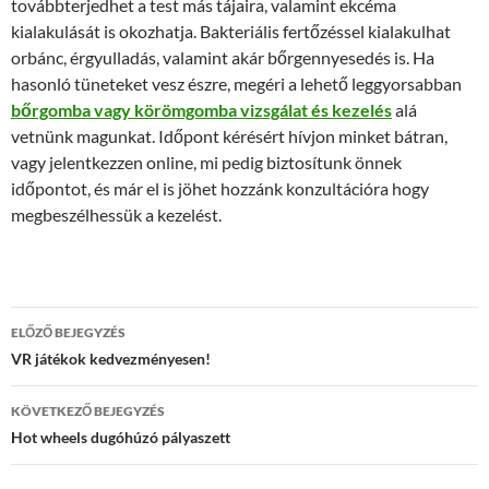
továbbterjedhet a test más tájaira, valamint ekcéma
kialakulását is okozhatja. Bakteriális fertőzéssel kialakulhat
orbánc, érgyulladás, valamint akár bőrgennyesedés is. Ha
hasonló tüneteket vesz észre, megéri a lehető leggyorsabban
bőrgomba vagy körömgomba vizsgálat és kezelés
alá
vetnünk magunkat. Időpont kérésért hívjon minket bátran,
vagy jelentkezzen online, mi pedig biztosítunk önnek
időpontot, és már el is jöhet hozzánk konzultációra hogy
megbeszélhessük a kezelést.
Bejegyzés
ELŐZŐ BEJEGYZÉS
navigáció
VR játékok kedvezményesen!
KÖVETKEZŐ BEJEGYZÉS
Hot wheels dugóhúzó pályaszett