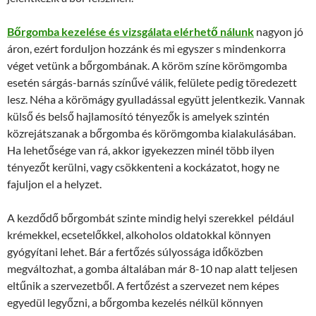
Bőrgomba kezelése és vizsgálata elérhető nálunk
nagyon jó
áron, ezért forduljon hozzánk és mi egyszer s mindenkorra
véget vetünk a bőrgombának. A köröm színe körömgomba
esetén sárgás-barnás színűvé válik, felülete pedig töredezett
lesz. Néha a körömágy gyulladással együtt jelentkezik. Vannak
külső és belső hajlamosító tényezők is amelyek szintén
közrejátszanak a bőrgomba és körömgomba kialakulásában.
Ha lehetősége van rá, akkor igyekezzen minél több ilyen
tényezőt kerülni, vagy csökkenteni a kockázatot, hogy ne
fajuljon el a helyzet.
A kezdődő bőrgombát szinte mindig helyi szerekkel például
krémekkel, ecsetelőkkel, alkoholos oldatokkal könnyen
gyógyítani lehet. Bár a fertőzés súlyossága időközben
megváltozhat, a gomba általában már 8-10 nap alatt teljesen
eltűnik a szervezetből. A fertőzést a szervezet nem képes
egyedül legyőzni, a bőrgomba kezelés nélkül könnyen