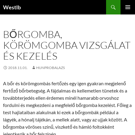
Kilépés
Keresés
Westlb
a
ELSŐDL
tartalomba
MENÜ
BŐRGOMBA,
KÖRÖMGOMBA VIZSGÁLAT
ÉS KEZELÉS
2018.11.01.
HUNPROBALAZS
A bőr és körömgombás fertőzés egy igen gyakran megjelenő
fertőző bőrbetegség. A fájdalmas és kellemetlen tünetek és a
továbbterjedés ellen érdemes minél hamarabb orvoshoz
fordulni és megkezdeni a megfelelő bőrgomba kezelést. Főleg a
test hajlataiban alakulnak ki ezek a bőrgombák például a
lágyék, a hónalj tájékán, a mellek alatt, vagy az ujjak között. A
bőrgomba vöröses színű, viszkető és hámló foltokként
jelentkezik a bőr felszínén.