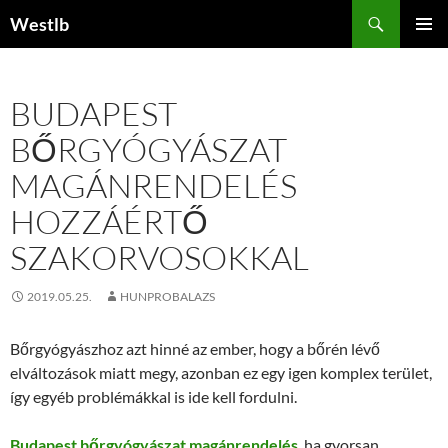
Kilépés
Keresés
Westlb
a
ELSŐDL
tartalomba
MENÜ
BUDAPEST
BŐRGYÓGYÁSZAT
MAGÁNRENDELÉS
HOZZÁÉRTŐ
SZAKORVOSOKKAL
2019.05.25.
HUNPROBALAZS
Bőrgyógyászhoz azt hinné az ember, hogy a bőrén lévő
elváltozások miatt megy, azonban ez egy igen komplex terület,
így egyéb problémákkal is ide kell fordulni.
Budapest bőrgyógyászat magánrendelés
, ha gyorsan