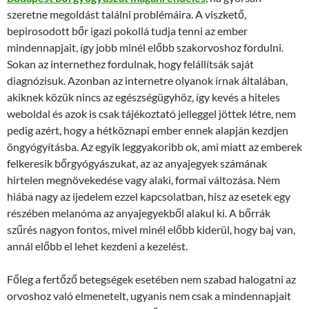
szeretne megoldást találni problémáira. A viszkető,
bepirosodott bőr igazi pokollá tudja tenni az ember
mindennapjait, így jobb minél előbb szakorvoshoz fordulni.
Sokan az internethez fordulnak, hogy felállítsák saját
diagnózisuk. Azonban az internetre olyanok írnak általában,
akiknek közük nincs az egészségügyhöz, így kevés a hiteles
weboldal és azok is csak tájékoztató jelleggel jöttek létre, nem
pedig azért, hogy a hétköznapi ember ennek alapján kezdjen
öngyógyításba. Az egyik leggyakoribb ok, ami miatt az emberek
felkeresik bőrgyógyászukat, az az anyajegyek számának
hirtelen megnövekedése vagy alaki, formai változása. Nem
hiába nagy az ijedelem ezzel kapcsolatban, hisz az esetek egy
részében melanóma az anyajegyekből alakul ki. A bőrrák
szűrés nagyon fontos, mivel minél előbb kiderül, hogy baj van,
annál előbb el lehet kezdeni a kezelést.
Főleg a fertőző betegségek esetében nem szabad halogatni az
orvoshoz való elmenetelt, ugyanis nem csak a mindennapjait