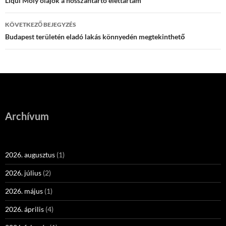
navigáció
Liqui Moly olajok a hosszantartó élettartam
KÖVETKEZŐ BEJEGYZÉS
Budapest területén eladó lakás könnyedén megtekinthető
Archívum
2026. augusztus
(1)
2026. július
(2)
2026. május
(1)
2026. április
(4)