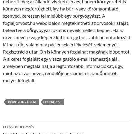
nehezíti meg az állandó viszkető érzés, hanem környezetét is
könnyen megfertőzheti, így, ha bőr- vagy körömgombától
szenved, keressen fel mielőbb egy bőrgyógyászt. A
foglaljorvost.hu weboldalon megtekintheti az orvosok listáját,
beleértve a bőrgyógyászokat is neveik mellett képpel. Ha az
orvos nevére vagy képére kattint egy hosszabb bemutatkozást
láthat tőle, valamint a páciensek értékelését, véleményét.
Regisztráció után Ön is könnyen foglalhat magának időpontot.
A sikeres foglalást egy visszaigazoló e-mail támasztja alá,
amelyben megtalálhatja a legfontosabb információkat, úgy,
mint az orvos nevét, rendelőjének címét és az időpontot,
melyet lefoglalt.
BŐRGYÓGYÁSZAT
BUDAPEST
Bejegyzés
ELŐZŐ BEJEGYZÉS