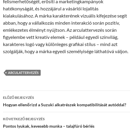
felismerhetőségét, erősíti a marketingkampányok
hatékonyságát, és hozzájárul a vásárlói lojalitás
kialakulásához. A márka karakterének vizuális kifejezése segít
abban, hogy a vállalkozás minden interakció során pozitív,
emlékezetes élményt nyújtson. Az arculattervezés során
figyelembe vett kreatív elemek – például egyedi színvilág,
karakteres logó vagy különleges grafikai stílus – mind azt
szolgálják, hogy a márka egyedi személyisége láthatóvá váljon.
ARCULATTERVEZÉS
Bejegyzés
ELŐZŐ BEJEGYZÉS
navigáció
Hogyan ellenőrizd a Suzuki alkatrészek kompatibilitását autóddal?
KÖVETKEZŐ BEJEGYZÉS
Pontos lyukak, kevesebb munka – talajfúró bérlés