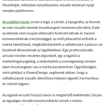
filozófiáját, miközben következetes vizuális élményt nyújt
minden platformon.
Arculattervezés
során a logó, a színek, a tipográfia, az ikonok
és más vizuális elemek összehangolt rendszere jön létre. Ezek
az elemek nem csupán dekoratív funkciót látnak el, hanem
kommunikálnak a közönséggel: az első pillanattól erősítik a
márka identitását, megkülönböztetik a vállalkozást a piacon, és
bizalmat ébresztenek az ügyfelekben. Egy professzionális
arculat minden részlete átgondolt, így a logótól a
marketinganyagokig, a weboldaltól a csomagolásig minden
elem összhangban van a márka karakterével. Ügynökségek,
mint például a VteamDesign, segítenek abban, hogy a
vállalkozások vizuális identitása teljesen egyedi, harmonikus
és célzott legyen.
Az egyedi arculat hosszú távon is megtérülő befektetés, hiszen
az egységes vizuális kommunikáció növeli a márka