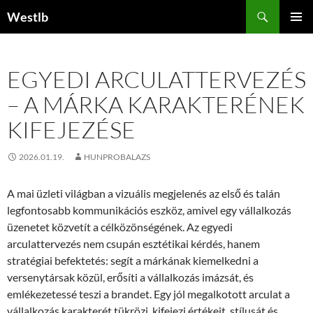
Kilépés
Keresés
Westlb
a
ELSŐDL
tartalomba
MENÜ
EGYEDI ARCULATTERVEZÉS
– A MÁRKA KARAKTERÉNEK
KIFEJEZÉSE
2026.01.19.
HUNPROBALAZS
A mai üzleti világban a vizuális megjelenés az első és talán
legfontosabb kommunikációs eszköz, amivel egy vállalkozás
üzenetet közvetít a célközönségének. Az egyedi
arculattervezés nem csupán esztétikai kérdés, hanem
stratégiai befektetés: segít a márkának kiemelkedni a
versenytársak közül, erősíti a vállalkozás imázsát, és
emlékezetessé teszi a brandet. Egy jól megalkotott arculat a
vállalkozás karakterét tükrözi, kifejezi értékeit, stílusát és