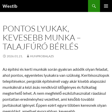
Kilépés
Keresés
Westlb
a
ELSŐDL
tartalomba
MENÜ
PONTOS LYUKAK,
KEVESEBB MUNKA –
TALAJFÚRÓ BÉRLÉS
2026.01.21.
HUNPROBALAZS
Az építési és kerti munkák során gyakran adódik olyan feladat,
ahol pontos, egyenletes lyukakra van szükség. Kerítésoszlopok
telepítésekor, pergolák építésénél vagy akár kisebb alapozási
munkáknál a kézi ásás rendkívül időigényes és fizikailag
megterhelő lehet. A nem megfelelő eszközhasználat ráadásul
pontatlan eredményhez vezethet, ami később további
javításokat igényel. Éppen ezért egyre többen keresnek olyan
megoldást, amellyel gyorsabban, kevesebb