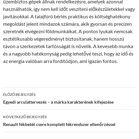
üzembiztos gépek állnak rendelkezésre, amelyek azonnal
használhatók, így nem kell időt veszíteni előkészületekkel vagy
javításokkal. A talajfúró bérlés praktikus és költséghatékony
megoldást jelent mindazok számára, akik gyorsan és precízen
szeretnék elvégezni földmunkáikat. A pontos lyukak nemcsak
esztétikusabb végeredményt biztosítanak, hanem hosszú
távon a szerkezetek tartósságát is növelik. A kevesebb munka
és a nagyobb hatékonyság pedig lehetővé teszi, hogy az idő és
az energia valóban arra fordítódjon, ami igazán fontos.
Bejegyzés
ELŐZŐ BEJEGYZÉS
navigáció
Egyedi arculattervezés – a márka karakterének kifejezése
KÖVETKEZŐ BEJEGYZÉS
Renault fékbetét csere komplett fékrendszer ellenőrzéssel