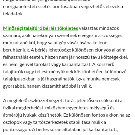
energiabefektetéssel és pontosabban végezhetők el ezek a
feladatok.
Minőségi talajfúró bérlés tökéletes
választás mindazok
számára, akik hatékonyan szeretnék elvégezni a szükséges
munkát anélkül, hogy saját gép vásárlásába kellene
beruházniuk. A bérlés lehetősége különösen előnyös alkalmi
felhasználás esetén, hiszen nem jár hosszú távú költségekkel,
és nem igényel tárolást vagy karbantartást. A korszerű
talajfúrók nagy teljesítményüknek köszönhetően különböző
talajtípusokban is jól használhatók, így a munka nemcsak
gyorsabbá, hanem kiszámíthatóbbá is válik.
A megfelelő eszközzel végzett fúrás jelentősen csökkenti a
fizikai megterhelést, miközben egyenletes mélységű és
átmérőjű lyukak készíthetők. Ez különösen fontos akkor, ha az
oszlopok vagy tartószerkezetek stabilitása múlik a
pontosságon. A bérlés során általában jól karbantartott,