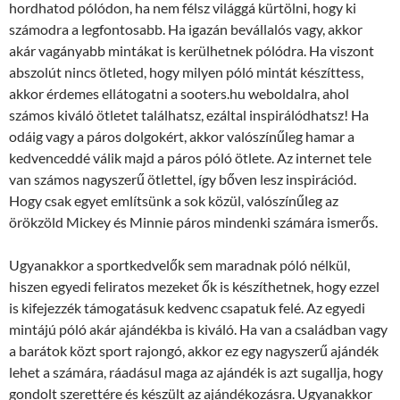
hordhatod pólódon, ha nem félsz világgá kürtölni, hogy ki
számodra a legfontosabb. Ha igazán bevállalós vagy, akkor
akár vagányabb mintákat is kerülhetnek pólódra. Ha viszont
abszolút nincs ötleted, hogy milyen póló mintát készíttess,
akkor érdemes ellátogatni a sooters.hu weboldalra, ahol
számos kiváló ötletet találhatsz, ezáltal inspirálódhatsz! Ha
odáig vagy a páros dolgokért, akkor valószínűleg hamar a
kedvenceddé válik majd a páros póló ötlete. Az internet tele
van számos nagyszerű ötlettel, így bőven lesz inspirációd.
Hogy csak egyet említsünk a sok közül, valószínűleg az
örökzöld Mickey és Minnie páros mindenki számára ismerős.
Ugyanakkor a sportkedvelők sem maradnak póló nélkül,
hiszen egyedi feliratos mezeket ők is készíthetnek, hogy ezzel
is kifejezzék támogatásuk kedvenc csapatuk felé. Az egyedi
mintájú póló akár ajándékba is kiváló. Ha van a családban vagy
a barátok közt sport rajongó, akkor ez egy nagyszerű ajándék
lehet a számára, ráadásul maga az ajándék is azt sugallja, hogy
gondolt szerettére és készült az ajándékozásra. Ugyanakkor