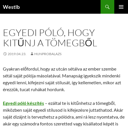
Kilépés
Keresés
Westlb
a
ELSŐDL
tartalomba
MENÜ
EGYEDI PÓLÓ, HOGY
KITŰNJ A TÖMEGBŐL
2019.04.23.
HUNPROBALAZS
Gyakran előfordul, hogy az utcán sétálva az ember szembe
sétál saját pólója másolatával. Manapság igyekszik mindenki
egyedi lenni, kifejezni saját stílusát, így kellemetlen, mikor azt
érezzük, tucat ruhákat hordunk.
Egyedi póló készítés
– ezáltal te is kitűnhetsz a tömegből,
miközben saját egyedi stílusod is kifejezésre juttathatod. Akár
saját dizájnt is tervezhetsz a pólódra, ami rá lesz nyomtatva, de
akár egy számodra fontos szeretted vagy kisállatod képét is