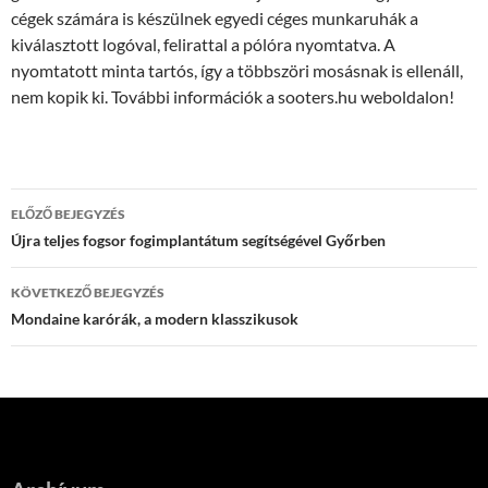
cégek számára is készülnek egyedi céges munkaruhák a
kiválasztott logóval, felirattal a pólóra nyomtatva. A
nyomtatott minta tartós, így a többszöri mosásnak is ellenáll,
nem kopik ki. További információk a sooters.hu weboldalon!
Bejegyzés
ELŐZŐ BEJEGYZÉS
navigáció
Újra teljes fogsor fogimplantátum segítségével Győrben
KÖVETKEZŐ BEJEGYZÉS
Mondaine karórák, a modern klasszikusok