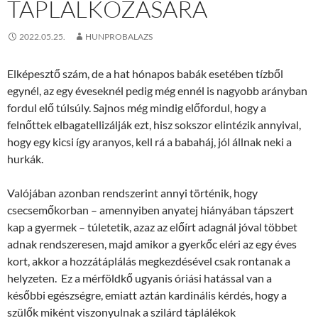
TÁPLÁLKOZÁSÁRA
2022.05.25.
HUNPROBALAZS
Elképesztő szám, de a hat hónapos babák esetében tízből
egynél, az egy éveseknél pedig még ennél is nagyobb arányban
fordul elő túlsúly. Sajnos még mindig előfordul, hogy a
felnőttek elbagatellizálják ezt, hisz sokszor elintézik annyival,
hogy egy kicsi így aranyos, kell rá a babaháj, jól állnak neki a
hurkák.
Valójában azonban rendszerint annyi történik, hogy
csecsemőkorban – amennyiben anyatej hiányában tápszert
kap a gyermek – túletetik, azaz az előírt adagnál jóval többet
adnak rendszeresen, majd amikor a gyerkőc eléri az egy éves
kort, akkor a hozzátáplálás megkezdésével csak rontanak a
helyzeten. Ez a mérföldkő ugyanis óriási hatással van a
későbbi egészségre, emiatt aztán kardinális kérdés, hogy a
szülők miként viszonyulnak a szilárd táplálékok