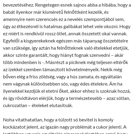
bevezetéséhez. Rengetegen esnek sajnos abba a hibába, hogy a
babát ilyenkor már kisméretű felnőttként kezelik, és
amennyire nem szerencsés ez a nevelés szempontjából sem,
úgy az étkezésnél is hatalmas galibákat lehet vele okozni. Hogy
ez miért is rendkívül rossz ötlet, annak összetett okai vannak.
Egyfelől a kisgyerekeknek egészen más tápanyag összetételre
van szüksége, így aztán ha felnőtteknek való ételekkel etetjük,
akkor szinte garantált, hogy hiányt fognak szenvedni – akár
több mindenben is -. Másrészt a piciknek még teljesen eltérők
az ízekkel szemben támasztott követelményeik. Nekik még
bőven elég a friss zöldség, vagy a hús zamata, és egyáltalán
nem vágynak különösebben sós, vagy édes ételekre. Ám ha
ilyenekkel kezdjük el etetni őket, akkor ehhez is szoknak hozzá,
és így rövidtávon elérjük, hogy a természetesebb – azaz sótlan,
cukrozatlan – ételeket elutasítsák.
Noha vitathatatlan, hogy a túlzott só bevitel is komoly
kockázatot jelent, az igazán nagy problémát a cukor jelenti. A
legtöbben ugyanis egyáltalán nincsenek tisztában azzal, hogy