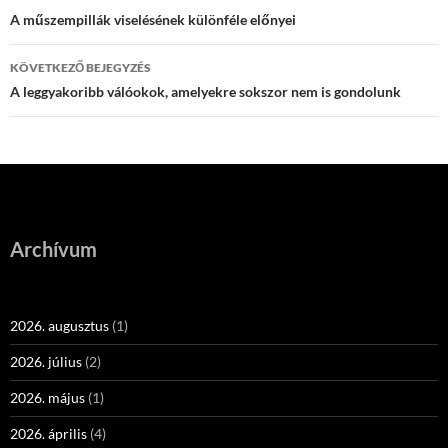
navigáció
A műszempillák viselésének különféle előnyei
KÖVETKEZŐ BEJEGYZÉS
A leggyakoribb válóokok, amelyekre sokszor nem is gondolunk
Archívum
2026. augusztus
(1)
2026. július
(2)
2026. május
(1)
2026. április
(4)