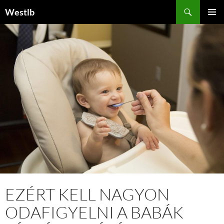
Kilépés
Keresés
Westlb
a
ELSŐDL
tartalomba
MENÜ
EZÉRT KELL NAGYON
ODAFIGYELNI A BABÁK