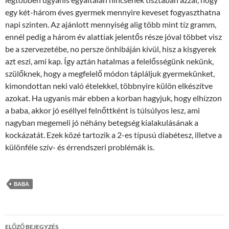
egy két-három éves gyermek mennyire keveset fogyaszthatna
napi szinten. Az ajánlott mennyiség alig több mint tíz gramm,
ennél pedig a három év alattiak jelentős része jóval többet visz
be a szervezetébe, no persze önhibáján kívül, hisz a kisgyerek
azt eszi, ami kap. Így aztán hatalmas a felelősségünk nekünk,
szülőknek, hogy a megfelelő módon tápláljuk gyermekünket,
kimondottan neki való ételekkel, többnyire külön elkészítve
azokat. Ha ugyanis már ebben a korban hagyjuk, hogy elhízzon
a baba, akkor jó eséllyel felnőttként is túlsúlyos lesz, ami
nagyban megemeli jó néhány betegség kialakulásának a
kockázatát. Ezek közé tartozik a 2-es típusú diabétesz, illetve a
különféle szív- és érrendszeri problémák is.
BABA
Bejegyzés
ELŐZŐ BEJEGYZÉS