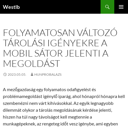
Kilépés
Keresés
Westlb
a
ELSŐDL
tartalomba
MENÜ
FOLYAMATOSAN VÁLTOZÓ
TÁROLÁSI IGÉNYEKRE A
MOBIL SÁTOR JELENTI A
MEGOLDÁST
2023.05.05.
HUNPROBALAZS
A mezőgazdaság egy folyamatos odafigyelést és
problémamegoldást igénylő iparág, ahol hónapról hónapra kell
szembenézni nem várt kihívásokkal. Az egyik legnagyobb
dilemmát olykor a tárolás megoldásának kérdése jelenti,
hiszen ha túl nagy távolságot kell megtennie a
munkagépeknek, az rengeteg időt vesz igénybe, ami egyben