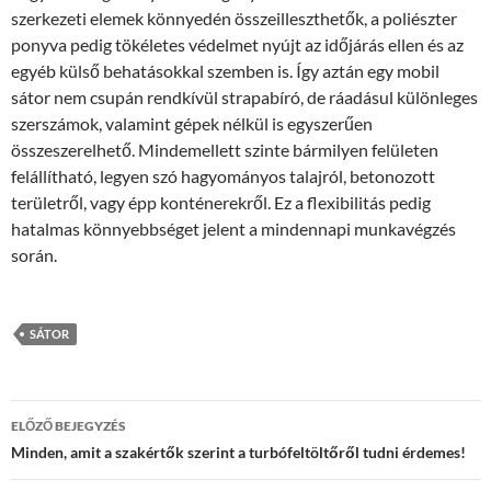
szerkezeti elemek könnyedén összeilleszthetők, a poliészter
ponyva pedig tökéletes védelmet nyújt az időjárás ellen és az
egyéb külső behatásokkal szemben is. Így aztán egy mobil
sátor nem csupán rendkívül strapabíró, de ráadásul különleges
szerszámok, valamint gépek nélkül is egyszerűen
összeszerelhető. Mindemellett szinte bármilyen felületen
felállítható, legyen szó hagyományos talajról, betonozott
területről, vagy épp konténerekről. Ez a flexibilitás pedig
hatalmas könnyebbséget jelent a mindennapi munkavégzés
során.
SÁTOR
Bejegyzés
ELŐZŐ BEJEGYZÉS
navigáció
Minden, amit a szakértők szerint a turbófeltöltőről tudni érdemes!