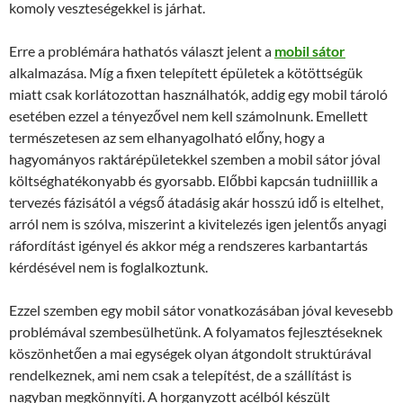
komoly veszteségekkel is járhat.
Erre a problémára hathatós választ jelent a
mobil sátor
alkalmazása. Míg a fixen telepített épületek a kötöttségük
miatt csak korlátozottan használhatók, addig egy mobil tároló
esetében ezzel a tényezővel nem kell számolnunk. Emellett
természetesen az sem elhanyagolható előny, hogy a
hagyományos raktárépületekkel szemben a mobil sátor jóval
költséghatékonyabb és gyorsabb. Előbbi kapcsán tudniillik a
tervezés fázisától a végső átadásig akár hosszú idő is eltelhet,
arról nem is szólva, miszerint a kivitelezés igen jelentős anyagi
ráfordítást igényel és akkor még a rendszeres karbantartás
kérdésével nem is foglalkoztunk.
Ezzel szemben egy mobil sátor vonatkozásában jóval kevesebb
problémával szembesülhetünk. A folyamatos fejlesztéseknek
köszönhetően a mai egységek olyan átgondolt struktúrával
rendelkeznek, ami nem csak a telepítést, de a szállítást is
nagyban megkönnyíti. A horganyzott acélból készült