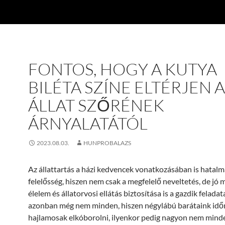
FONTOS, HOGY A KUTYA
BILÉTA SZÍNE ELTÉRJEN 
ÁLLAT SZŐRÉNEK
ÁRNYALATÁTÓL
2023.08.03.
HUNPROBALAZS
Az állattartás a házi kedvencek vonatkozásában is hatalm
felelősség, hiszen nem csak a megfelelő neveltetés, de jó
élelem és állatorvosi ellátás biztosítása is a gazdik feladat
azonban még nem minden, hiszen négylábú barátaink id
hajlamosak elkóborolni, ilyenkor pedig nagyon nem min