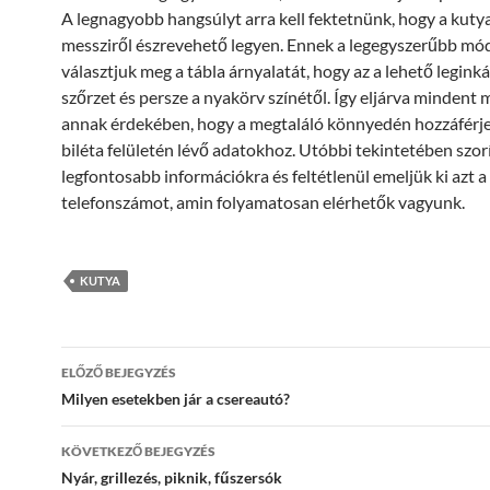
A legnagyobb hangsúlyt arra kell fektetnünk, hogy a kutya
messziről észrevehető legyen. Ennek a legegyszerűbb mód
választjuk meg a tábla árnyalatát, hogy az a lehető leginká
szőrzet és persze a nyakörv színétől. Így eljárva mindent
annak érdekében, hogy a megtaláló könnyedén hozzáférje
biléta felületén lévő adatokhoz. Utóbbi tekintetében szo
legfontosabb információkra és feltétlenül emeljük ki azt a
telefonszámot, amin folyamatosan elérhetők vagyunk.
KUTYA
Bejegyzés
ELŐZŐ BEJEGYZÉS
navigáció
Milyen esetekben jár a csereautó?
KÖVETKEZŐ BEJEGYZÉS
Nyár, grillezés, piknik, fűszersók