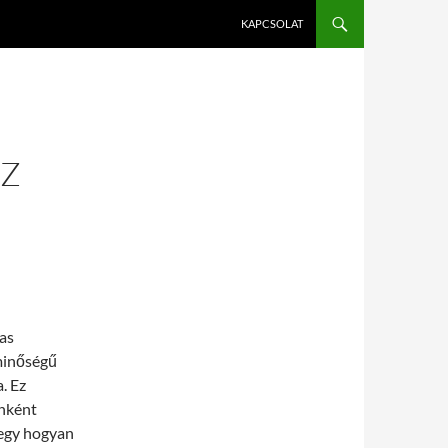
KAPCSOLAT
AZ
as
 minőségű
a. Ez
őnként
degy hogyan