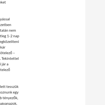
eket
yással
yezetben
ltalán nem
etleg 1-2 nap
megközelíteni
akár
kötelező –
 Tekintettel
 jár a
ötelező
lett tesszük
lkoznunk egy
bb tényezők,
 ugyanazok.