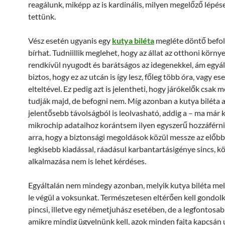
reagálunk, miképp az is kardinális, milyen megelőző lépés
tettünk.
Vész esetén ugyanis egy
kutya biléta
megléte döntő befol
bírhat. Tudniillik meglehet, hogy az állat az otthoni körn
rendkívül nyugodt és barátságos az idegenekkel, ám egyá
biztos, hogy ez az utcán is így lesz, főleg több óra, vagy es
elteltével. Ez pedig azt is jelentheti, hogy járókelők csak 
tudják majd, de befogni nem. Míg azonban a kutya biléta 
jelentősebb távolságból is leolvasható, addig a – ma már 
mikrochip adataihoz korántsem ilyen egyszerű hozzáférni.
arra, hogy a biztonsági megoldások közül messze az előbbi
legkisebb kiadással, ráadásul karbantartásigénye sincs, k
alkalmazása nem is lehet kérdéses.
Egyáltalán nem mindegy azonban, melyik kutya biléta mel
le végül a voksunkat. Természetesen eltérően kell gondo
pincsi, illetve egy németjuhász esetében, de a legfontosa
amikre mindig ügyelnünk kell, azok minden fajta kapcsán