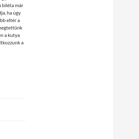
 biléta már
ja, ha úgy
bb eltér a
 megtettünk
n a kutya
rítkozzunk a