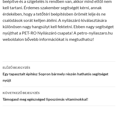
beépítve és a szigetelés is rendben van, akkor mind ettől nem
kell tartani. Érdemes szakember segítségét kérni, annak
érdekében, hogy a tetőtéri beépítésben örömét lelje és ne
csalódások sorát kelljen átélni. A nyílászáró kiválasztására
különösen nagy hangsúlyt kell fektetni. Ebben nagy segítséget
nyújthat a PET-RO Nyílászáró csapata! A petro-nyilaszaro.hu
weboldalon bővebb információkat is megtudhatsz!
Bejegyzés
ELŐZŐ BEJEGYZÉS
navigáció
Egy tapasztalt építész Sopron bármely részén hathatós segítséget
nyújt
KÖVETKEZŐ BEJEGYZÉS
Támogasd meg egészséged liposzómás vitaminokkal!