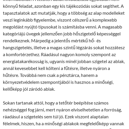
könnyű feladat, azonban egy kis tájékozódás sokat segíthet. A
tapasztalatok azt mutatják, hogy a többség az alap modelleket
veszi leginkább figyelembe, viszont célszerű a komplexebb
megoldást nyújtó típusokat is számításba venni. A magasabb
kategóriájú üvegek jellemzően jobb hőszigetelő képességgel
rendelkeznek. Márpedig a jelentős mértékű hő- és
hangszigetelés, illetve a magas szintű légzárás sokat hozzátesz
a komfortérzethez. Ráadásul nagyon komoly szempont az
energiatakarékosság is, ugyanis minél jobban szigetel az ablak,
annál kevesebbet kell költeni a fűtésre, illetve nyáron a
hűtésre. Továbbá nem csak a pénztárca, hanem a
környezetvédelem szempontjából is hasznos a minőségi,
kellőképp jól záródó ablak.
Sokan tartanak attól, hogy a tetőtér beépítése számos
nehézséggel fog járni, mert nyáron elviselhetetlen a forróság,
ráadásul a szigetelés sem túl jó. Ezek viszont alaptalan
félelmek, hiszen, ha a minőségi ablakok megfelelőképp vannak