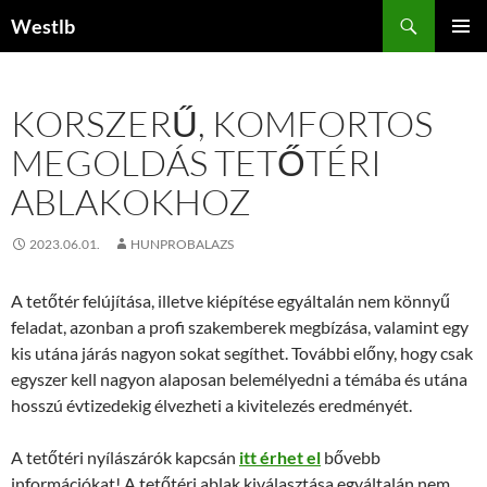
Kilépés
Keresés
Westlb
a
ELSŐDL
tartalomba
MENÜ
KORSZERŰ, KOMFORTOS
MEGOLDÁS TETŐTÉRI
ABLAKOKHOZ
2023.06.01.
HUNPROBALAZS
A tetőtér felújítása, illetve kiépítése egyáltalán nem könnyű
feladat, azonban a profi szakemberek megbízása, valamint egy
kis utána járás nagyon sokat segíthet. További előny, hogy csak
egyszer kell nagyon alaposan belemélyedni a témába és utána
hosszú évtizedekig élvezheti a kivitelezés eredményét.
A tetőtéri nyílászárók kapcsán
itt érhet el
bővebb
információkat! A tetőtéri ablak kiválasztása egyáltalán nem