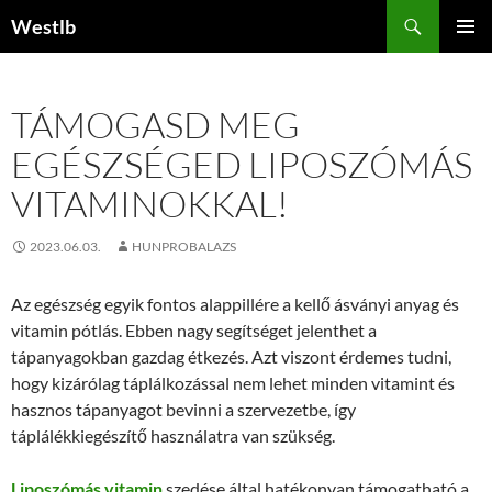
Kilépés
Keresés
Westlb
a
ELSŐDL
tartalomba
MENÜ
TÁMOGASD MEG
EGÉSZSÉGED LIPOSZÓMÁS
VITAMINOKKAL!
2023.06.03.
HUNPROBALAZS
Az egészség egyik fontos alappillére a kellő ásványi anyag és
vitamin pótlás. Ebben nagy segítséget jelenthet a
tápanyagokban gazdag étkezés. Azt viszont érdemes tudni,
hogy kizárólag táplálkozással nem lehet minden vitamint és
hasznos tápanyagot bevinni a szervezetbe, így
táplálékkiegészítő használatra van szükség.
Liposzómás vitamin
szedése által hatékonyan támogatható a