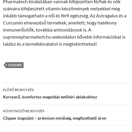
Pharmatech kínálatában vannak kifejezetten férfiak és nők
számára kifejlesztett vitamin készítmények melyekkel még
inkább támogatható a női és férfi egészség. Az Astragalus és a
Curcumin elnevezésű termékek, amellett, hogy hatékony
immunerősítők, továbbá antioxidánsok is. A
supremepharmatech.hu weboldalon bővebb információkat is
találsz és a termékkínálatot is megtekintheted!
VITAMIN
Bejegyzés
ELŐZŐ BEJEGYZÉS
navigáció
Korszerű, komfortos megoldás tetőtéri ablakokhoz
KÖVETKEZŐ BEJEGYZÉS
Clipper öngyújtó – prémium minőség, megfizethető áron