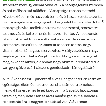
szervezet, mely így ellenállóbbá válik a betegségekkel szemben
és optimálisan tud működni. Manapság a rohanó életmód
következtében még nagyobb terhelés éri a szervezetet, ezért a
test támogatására még nagyobb hangsúlyt kell fektetni. A kellő
tápanyag bevitel mellett a stresszmenedzsment, rendszeres
testmozgás és kellő pihenés is nagyon fontos. A liposzómás
vitaminok közül többféle alternatíva áll rendelkezésre. Ha
életmódváltás előtt állsz, akkor különösen fontos, hogy
vitaminokkal támogasd szervezeted. A súlyvesztésben nagy
segítséget jelenthet a Weight Factor. Ha gyakran betegszel
meg, akkor az biztos jele annak, hogy az immunrendszered le
van gyengülve, ezért célszerű gondoskodni támogatásáról.
A kellőképp hosszú, pihentető alvás elengedhetetlen része az
egészséges életmódnak, azonban, ha számodra ez nehezen
megy, akkor érdemes lehet kipróbálni a Gaba 50 liposzómás
vitamint, mely nem csak az alvás minőségét javítja, hanem a
koncentrációra is nagyon jó hatással van. A Supreme