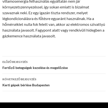
villamosenergia felhasználás egyáltalán nem jár
környezetszennyezéssel, így sokan emiatt is bizalmat
szavaznak neki. Ez egy igazán tiszta rendszer, melyet
légkondicionálásra és fűtésre egyaránt használnak. Ha a
hőmérséklet nulla fok felett van, akkor az elektromos szivattyú
használata javasolt. Fagypont alatt vagy rendkívüli hidegben a
gázkemence használata javasolt.
Bejegyzés
ELŐZŐ BEJEGYZÉS
navigáció
Fertőző betegségek kezelése és megelőzése
KÖVETKEZŐ BEJEGYZÉS
Kerti gépek bérlése Budapesten