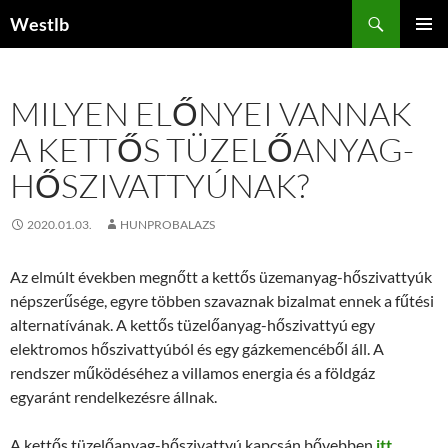
Kilépés
Keresés
Westlb
a
ELSŐDL
tartalomba
MENÜ
MILYEN ELŐNYEI VANNAK
A KETTŐS TÜZELŐANYAG-
HŐSZIVATTYÚNAK?
2020.01.03.
HUNPROBALAZS
Az elmúlt években megnőtt a kettős üzemanyag-hőszivattyúk
népszerűsége, egyre többen szavaznak bizalmat ennek a fűtési
alternatívának. A kettős tüzelőanyag-hőszivattyú egy
elektromos hőszivattyúból és egy gázkemencéből áll. A
rendszer működéséhez a villamos energia és a földgáz
egyaránt rendelkezésre állnak.
A kettős tüzelőanyag-hőszivattyú kapcsán bővebben
itt