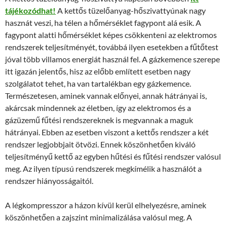
tájékozódhat!
A kettős tüzelőanyag-hőszivattyúnak nagy
hasznát veszi, ha télen a hőmérséklet fagypont alá esik. A
fagypont alatti hőmérséklet képes csökkenteni az elektromos
rendszerek teljesítményét, továbbá ilyen esetekben a fűtőtest
jóval több villamos energiát használ fel. A gázkemence szerepe
itt igazán jelentős, hisz az előbb említett esetben nagy
szolgálatot tehet, ha van tartalékban egy gázkemence.
Természetesen, aminek vannak előnyei, annak hátrányai is,
akárcsak mindennek az életben, így az elektromos és a
gázüzemű fűtési rendszereknek is megvannak a maguk
hátrányai. Ebben az esetben viszont a kettős rendszer a két
rendszer legjobbjait ötvözi. Ennek köszönhetően kiváló
teljesítményű kettő az egyben hűtési és fűtési rendszer valósul
meg. Az ilyen típusú rendszerek megkímélik a használót a
rendszer hiányosságaitól.
A légkompresszor a házon kívül kerül elhelyezésre, aminek
köszönhetően a zajszint minimalizálása valósul meg. A