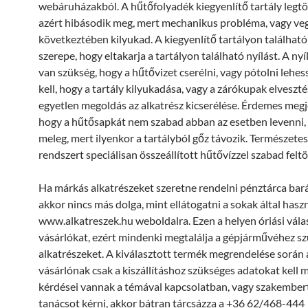
webáruházakból. A hűtőfolyadék kiegyenlítő tartály legt
azért hibásodik meg, mert mechanikus probléma, vagy veg
következtében kilyukad. A kiegyenlítő tartályon találhat
szerepe, hogy eltakarja a tartályon található nyílást. A nyí
van szükség, hogy a hűtővizet cserélni, vagy pótolni lehes
kell, hogy a tartály kilyukadása, vagy a zárókupak elveszt
egyetlen megoldás az alkatrész kicserélése. Érdemes megj
hogy a hűtősapkát nem szabad abban az esetben levenni,
meleg, mert ilyenkor a tartályból gőz távozik. Természete
rendszert speciálisan összeállított hűtővízzel szabad feltö
Ha márkás alkatrészeket szeretne rendelni pénztárca bará
akkor nincs más dolga, mint ellátogatni a sokak által hasz
www.alkatreszek.hu weboldalra. Ezen a helyen óriási válas
vásárlókat, ezért mindenki megtalálja a gépjárművéhez s
alkatrészeket. A kiválasztott termék megrendelése során 
vásárlónak csak a kiszállításhoz szükséges adatokat kell 
kérdései vannak a témával kapcsolatban, vagy szakember
tanácsot kérni, akkor bátran tárcsázza a +36 62/468-444