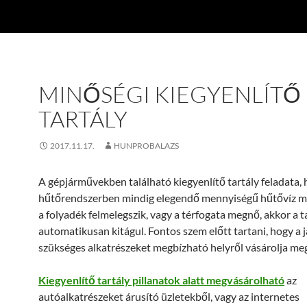
MINŐSÉGI KIEGYENLÍTŐ
TARTÁLY
2017.11.17.
HUNPROBALAZS
A gépjárművekben található kiegyenlítő tartály feladata, 
hűtőrendszerben mindig elegendő mennyiségű hűtővíz m
a folyadék felmelegszik, vagy a térfogata megnő, akkor a t
automatikusan kitágul. Fontos szem előtt tartani, hogy a
szükséges alkatrészeket megbízható helyről vásárolja meg
Kiegyenlítő tartály pillanatok alatt megvásárolható
az
autóalkatrészeket árusító üzletekből, vagy az internetes