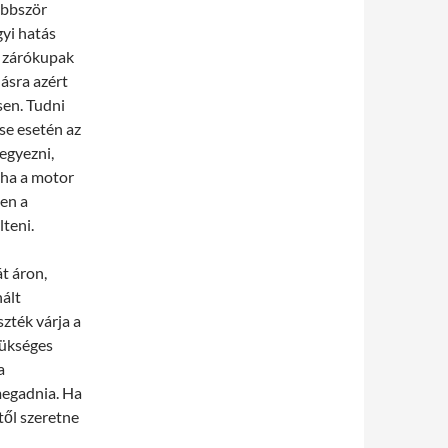
öbbször
yi hatás
ó zárókupak
lásra azért
sen. Tudni
ése esetén az
egyezni,
 ha a motor
sen a
lteni.
t áron,
nált
zték várja a
zükséges
a
megadnia. Ha
től szeretne