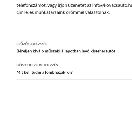
telefonszámot, vagy írjon üzenetet az info@kovacsauto.h
címre, és munkatársaink örömmel válaszolnak.
Bejegyzés
ELŐZŐ BEJEGYZÉS
navigáció
Béreljen kiváló műszaki állapotban levő kisteherautót
KÖVETKEZŐ BEJEGYZÉS
Mit kell tudni a lombházakról?