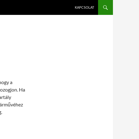
KAPCSOLAT
hogy a
ozogjon. Ha
artály
 járművéhez
.