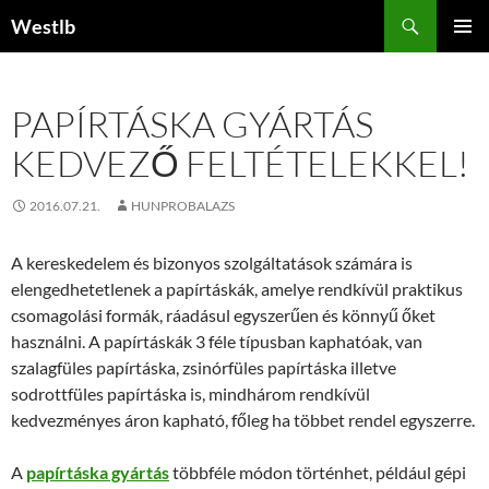
Kilépés
Keresés
Westlb
a
ELSŐDL
tartalomba
MENÜ
PAPÍRTÁSKA GYÁRTÁS
KEDVEZŐ FELTÉTELEKKEL!
2016.07.21.
HUNPROBALAZS
A kereskedelem és bizonyos szolgáltatások számára is
elengedhetetlenek a papírtáskák, amelye rendkívül praktikus
csomagolási formák, ráadásul egyszerűen és könnyű őket
használni. A papírtáskák 3 féle típusban kaphatóak, van
szalagfüles papírtáska, zsinórfüles papírtáska illetve
sodrottfüles papírtáska is, mindhárom rendkívül
kedvezményes áron kapható, főleg ha többet rendel egyszerre.
A
papírtáska gyártás
többféle módon történhet, például gépi