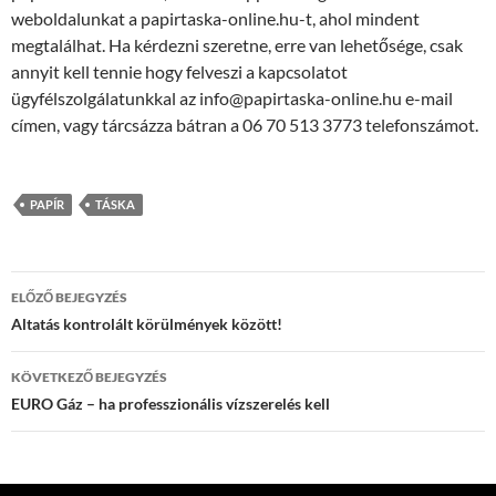
weboldalunkat a papirtaska-online.hu-t, ahol mindent
megtalálhat. Ha kérdezni szeretne, erre van lehetősége, csak
annyit kell tennie hogy felveszi a kapcsolatot
ügyfélszolgálatunkkal az info@papirtaska-online.hu e-mail
címen, vagy tárcsázza bátran a 06 70 513 3773 telefonszámot.
PAPÍR
TÁSKA
Bejegyzés
ELŐZŐ BEJEGYZÉS
navigáció
Altatás kontrolált körülmények között!
KÖVETKEZŐ BEJEGYZÉS
EURO Gáz – ha professzionális vízszerelés kell