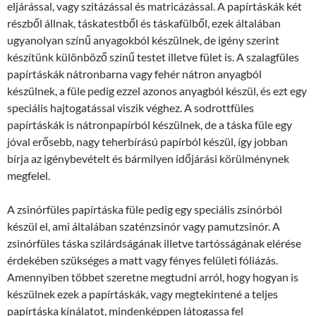
eljárással, vagy szitázással és matricázással. A papírtáskák két
részből állnak, táskatestből és táskafülből, ezek általában
ugyanolyan színű anyagokból készülnek, de igény szerint
készítünk különböző színű testet illetve fület is. A szalagfüles
papírtáskák nátronbarna vagy fehér nátron anyagból
készülnek, a füle pedig ezzel azonos anyagból készül, és ezt egy
speciális hajtogatással viszik véghez. A sodrottfüles
papírtáskák is nátronpapírból készülnek, de a táska füle egy
jóval erősebb, nagy teherbírású papírból készül, így jobban
bírja az igénybevételt és bármilyen időjárási körülménynek
megfelel.
A zsinórfüles papírtáska füle pedig egy speciális zsinórból
készül el, ami általában szaténzsinór vagy pamutzsinór. A
zsinórfüles táska szilárdságának illetve tartósságának elérése
érdekében szükséges a matt vagy fényes felületi fóliázás.
Amennyiben többet szeretne megtudni arról, hogy hogyan is
készülnek ezek a papírtáskák, vagy megtekintené a teljes
papírtáska kínálatot, mindenképpen látogassa fel