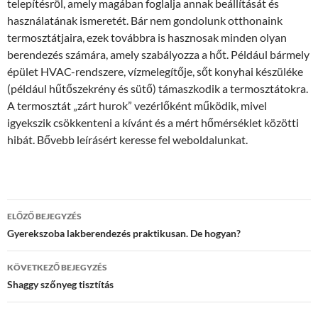
telepítésről, amely magában foglalja annak beállítását és
használatának ismeretét. Bár nem gondolunk otthonaink
termosztátjaira, ezek továbbra is hasznosak minden olyan
berendezés számára, amely szabályozza a hőt. Például bármely
épület HVAC-rendszere, vízmelegítője, sőt konyhai készüléke
(például hűtőszekrény és sütő) támaszkodik a termosztátokra.
A termosztát „zárt hurok” vezérlőként működik, mivel
igyekszik csökkenteni a kívánt és a mért hőmérséklet közötti
hibát. Bővebb leírásért keresse fel weboldalunkat.
Bejegyzés
ELŐZŐ BEJEGYZÉS
navigáció
Gyerekszoba lakberendezés praktikusan. De hogyan?
KÖVETKEZŐ BEJEGYZÉS
Shaggy szőnyeg tisztítás