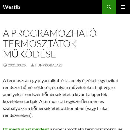
Kilépés
Keresés
Westlb
a
ELSŐDL
tartalomba
MENÜ
A PROGRAMOZHATÓ
TERMOSZTÁTOK
MŰKÖDÉSE
2021.03.25.
HUNPROBALAZS
A termosztát egy olyan alkatrész, amely érzékeli egy fizikai
rendszer hőmérsékletét, és olyan műveleteket hajt végre,
amelyek a rendszer hőmérsékletét a kívánt alapérték
közelében tartják. A termosztát egyszerűen méri és
szabályozza a hőmérsékletet otthonában (vagy fizikai
rendszerében).
Itt megtudhat mindent
a programozható termosztátokról és