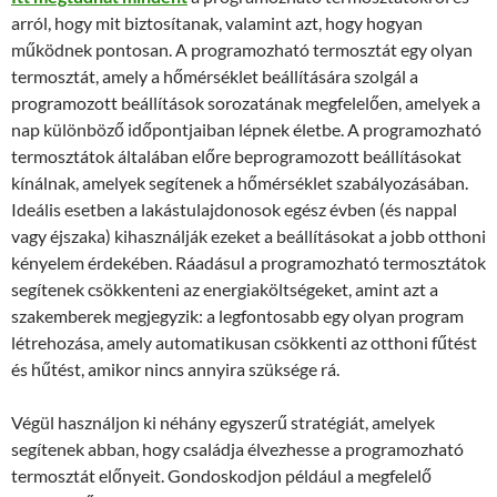
arról, hogy mit biztosítanak, valamint azt, hogy hogyan
működnek pontosan. A programozható termosztát egy olyan
termosztát, amely a hőmérséklet beállítására szolgál a
programozott beállítások sorozatának megfelelően, amelyek a
nap különböző időpontjaiban lépnek életbe. A programozható
termosztátok általában előre beprogramozott beállításokat
kínálnak, amelyek segítenek a hőmérséklet szabályozásában.
Ideális esetben a lakástulajdonosok egész évben (és nappal
vagy éjszaka) kihasználják ezeket a beállításokat a jobb otthoni
kényelem érdekében. Ráadásul a programozható termosztátok
segítenek csökkenteni az energiaköltségeket, amint azt a
szakemberek megjegyzik: a legfontosabb egy olyan program
létrehozása, amely automatikusan csökkenti az otthoni fűtést
és hűtést, amikor nincs annyira szüksége rá.
Végül használjon ki néhány egyszerű stratégiát, amelyek
segítenek abban, hogy családja élvezhesse a programozható
termosztát előnyeit. Gondoskodjon például a megfelelő