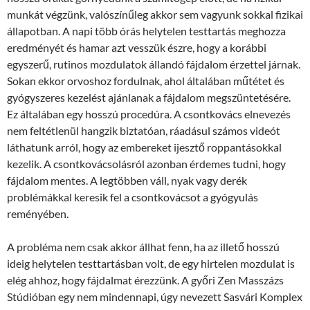
munkát végzünk, valószínűleg akkor sem vagyunk sokkal fizikai
állapotban. A napi több órás helytelen testtartás meghozza
eredményét és hamar azt vesszük észre, hogy a korábbi
egyszerű, rutinos mozdulatok állandó fájdalom érzettel járnak.
Sokan ekkor orvoshoz fordulnak, ahol általában műtétet és
gyógyszeres kezelést ajánlanak a fájdalom megszüntetésére.
Ez általában egy hosszú procedúra. A csontkovács elnevezés
nem feltétlenül hangzik biztatóan, ráadásul számos videót
láthatunk arról, hogy az embereket ijesztő roppantásokkal
kezelik. A csontkovácsolásról azonban érdemes tudni, hogy
fájdalom mentes. A legtöbben váll, nyak vagy derék
problémákkal keresik fel a csontkovácsot a gyógyulás
reményében.
A probléma nem csak akkor állhat fenn, ha az illető hosszú
ideig helytelen testtartásban volt, de egy hirtelen mozdulat is
elég ahhoz, hogy fájdalmat érezzünk. A győri Zen Masszázs
Stúdióban egy nem mindennapi, úgy nevezett Sasvári Komplex