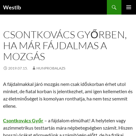
Kilépés
Keresés
Westlb
a
ELSŐDL
tartalomba
MENÜ
CSONTKOVÁCS GYŐRBEN,
HA MÁR FÁJDALMAS A
MOZGÁS
2019.07.15.
HUNPROBALAZS
A fájdalmakkal járó mozgás nem csak időskorban érhet utol
minket, de fiatal korban is jelentkezhet, ami igen kellemetlen és
az életminőséget is komolyan ronthatja, ha nem tesz semmit
ellene.
Csontkovács Győr
– a fájdalom elmúlhat! A helytelen vagy
aszimmetrikus testtartás mára népbetegségben számít. Hiszen
hosszú órákat görnyedünk a számítógép előtt, de ha fizikai