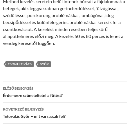
Method kezelés keretein belül intenek búcsút a fájdalomnak a
betegek, akik leggyakrabban gerincferdüléssel, fülzúgással,
szédüléssel, porckorong problémákkal, lumbágóval, ideg
becsípődéssel és különféle gerinc problémákkal keresik fel a
csontkovácsot. A kezelést minden esetben teljeskörű
állapotfelmérés előzi meg. A kezelés 50 és 80 perces is lehet a
vendég kérésétől függően.
CSONTKOVÁCS
GYŐR
Bejegyzés
ELŐZŐ BEJEGYZÉS
navigáció
Érdemes-e szüneteltetni a fűtést?
KÖVETKEZŐ BEJEGYZÉS
Tetoválás Győr – mit varrassak fel?