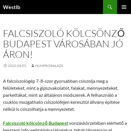
Kilépés
Keresés
Westlb
a
ELSŐDL
tartalomba
MENÜ
FALCSISZOLÓ KÖLCSÖNZŐ
BUDAPEST VÁROSÁBAN JÓ
ÁRON!
2022.04.03.
HUNPROBALAZS
A falcsiszológép 7-8-szor gyorsabban csiszolja meg a
felületeket, mint a gipszvakolatot, falakat, mennyezeteket,
parkettákat, mint az általános módszerek. A felhasználó a
csuklós mozgatható csiszolófejen keresztül állvány építése
nélkül is csiszolhatja a mennyezetet.
Falcsiszoló kölcsönző Budapest
vonzáskörzetében elérhető a
bestrent.info weboldalra látogatva, tehát látogasson el