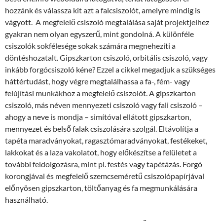
hozzánk és válassza kit azt a falcsiszolót, amelyre mindig is
vágyott. A megfelelő csiszoló megtalálása saját projektjeihez
gyakran nem olyan egyszerű, mint gondolná. A különféle
csiszolók sokfélesége sokak számára megnehezíti a
döntéshozatalt. Gipszkarton csiszoló, orbitális csiszoló, vagy
inkább forgócsiszoló kéne? Ezzel a cikkel megadjuk a szükséges
háttértudást, hogy végre megtalálhassa a fa-, fém- vagy
felújítási munkákhoz a megfelelő csiszolót. A gipszkarton
csiszoló, más néven mennyezeti csiszoló vagy fali csiszoló –
ahogy a neve is mondja – simítóval ellátott gipszkarton,
mennyezet és belső falak csiszolására szolgál. Eltávolítja a
tapéta maradványokat, ragasztómaradványokat, festékeket,
lakkokat és a laza vakolatot, hogy előkészítse a felületet a
további feldolgozásra, mint pl. festés vagy tapétázás. Forgó
korongjával és megfelelő szemcseméretű csiszolópapírjával
előnyösen gipszkarton, töltőanyag és fa megmunkálására
használható.