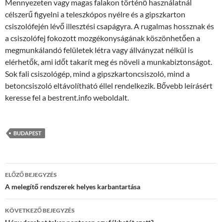
Mennyezeten vagy magas falakon történő használatnál
célszerű figyelni a teleszkópos nyélre és a gipszkarton
csiszolófején lévő illesztési csapágyra. A rugalmas hossznak és
a csiszolófej fokozott mozgékonyságának köszönhetően a
megmunkálandó felületek létra vagy állványzat nélkül is
elérhetők, ami időt takarít meg és növeli a munkabiztonságot.
Sok fali csiszológép, mind a gipszkartoncsiszoló, mind a
betoncsiszoló eltávolítható éllel rendelkezik. Bővebb leírásért
keresse fel a bestrent.info weboldalt.
BUDAPEST
Bejegyzés
ELŐZŐ BEJEGYZÉS
navigáció
A melegítő rendszerek helyes karbantartása
KÖVETKEZŐ BEJEGYZÉS