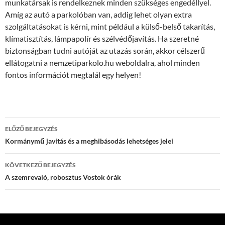
munkatársak is rendelkeznek minden szükséges engedéllyel.
Amíg az autó a parkolóban van, addig lehet olyan extra
szolgáltatásokat is kérni, mint például a külső-belső takarítás,
klímatisztítás, lámpapolír és szélvédőjavítás. Ha szeretné
biztonságban tudni autóját az utazás során, akkor célszerű
ellátogatni a nemzetiparkolo.hu weboldalra, ahol minden
fontos információt megtalál egy helyen!
Bejegyzés
ELŐZŐ BEJEGYZÉS
navigáció
Kormánymű javítás és a meghibásodás lehetséges jelei
KÖVETKEZŐ BEJEGYZÉS
A szemrevaló, robosztus Vostok órák