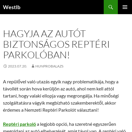
Kilépés
Keresés
Westlb
a
ELSŐDL
tartalomba
MENÜ
HAGYJA AZ AUTÓT
BIZTONSÁGOS REPTÉRI
PARKOLÓBAN!
2023.07.20.
HUNPROBALAZS
A repülővel való utazás egyik nagy problematikája, hogy a
távollét során hova kerüljön az autó, ahol nem kell attól
tartani, hogy valaki ellopja vagy megrongálja. Ha minőségi
szolgáltatásra vágyik megbízható szakemberektől, akkor
érdemes a Nemzeti Reptéri Parkolót választani!
Reptéri parkoló
a legjobb opció, ha szeretné egyszerűen
megoldani az autó elhelyezését, amíg távol van. A reptéri való