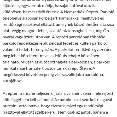
kijutás legegyszerűbb módja, ha saját autóval utazik,
különösen, ha messziről érkezik. A Nemzetközi Reptéri Parkoló
telephelye alaposan körbe zárt, kamerákkal megfigyelt és
rendőrségi riasztóval ellátott, amelynek köszönhetően utazása
alatt végig nyugodt lehet, az autó biztonságban lesz, míg Ön
nyaral vagy üzleti úton van. A reptéri parkolóban többféle
parkoló rendelkezésre áll, például fedett és kültéri parkoló,
valamint fedett teremgarázs. A parkolót rendkívül egyszerűen
meg lehet közelíteni, mivel az M0-ás lehajtó közelében
található. Miután az autót otthagyta a parkolóban, a parkoló
munkatársai transzfert biztosítanak a repülőtérre. A
megérkezést követően pedig visszaszállítják a parkolóba,
autójához.
A reptéri transzfer teljesen díjtalan, valamint semmiféle rejtett
költséggel sem kell számolni. Az autókulcsot sem kell magával
hurcolni, attól tartva, hogy elveszik, mivel egy rendőrségi
riasztóval ellátott széfbe kerül. Nem csak az autók, hanem a