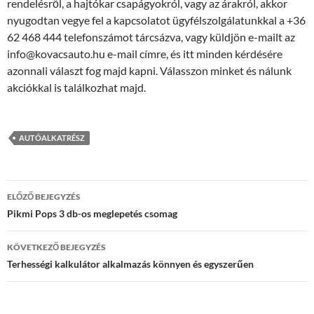
rendelésről, a hajtókar csapágyokról, vagy az árakról, akkor
nyugodtan vegye fel a kapcsolatot ügyfélszolgálatunkkal a +36
62 468 444 telefonszámot tárcsázva, vagy küldjön e-mailt az
info@kovacsauto.hu e-mail címre, és itt minden kérdésére
azonnali választ fog majd kapni. Válasszon minket és nálunk
akciókkal is találkozhat majd.
AUTÓALKATRÉSZ
Bejegyzés
ELŐZŐ BEJEGYZÉS
navigáció
Pikmi Pops 3 db-os meglepetés csomag
KÖVETKEZŐ BEJEGYZÉS
Terhességi kalkulátor alkalmazás könnyen és egyszerűen