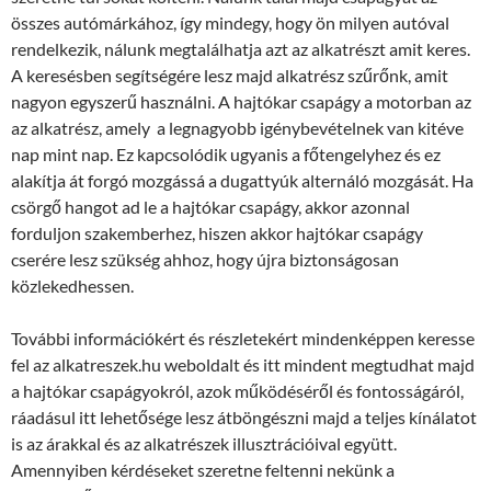
összes autómárkához, így mindegy, hogy ön milyen autóval
rendelkezik, nálunk megtalálhatja azt az alkatrészt amit keres.
A keresésben segítségére lesz majd alkatrész szűrőnk, amit
nagyon egyszerű használni. A hajtókar csapágy a motorban az
az alkatrész, amely a legnagyobb igénybevételnek van kitéve
nap mint nap. Ez kapcsolódik ugyanis a főtengelyhez és ez
alakítja át forgó mozgássá a dugattyúk alternáló mozgását. Ha
csörgő hangot ad le a hajtókar csapágy, akkor azonnal
forduljon szakemberhez, hiszen akkor hajtókar csapágy
cserére lesz szükség ahhoz, hogy újra biztonságosan
közlekedhessen.
További információkért és részletekért mindenképpen keresse
fel az alkatreszek.hu weboldalt és itt mindent megtudhat majd
a hajtókar csapágyokról, azok működéséről és fontosságáról,
ráadásul itt lehetősége lesz átböngészni majd a teljes kínálatot
is az árakkal és az alkatrészek illusztrációival együtt.
Amennyiben kérdéseket szeretne feltenni nekünk a