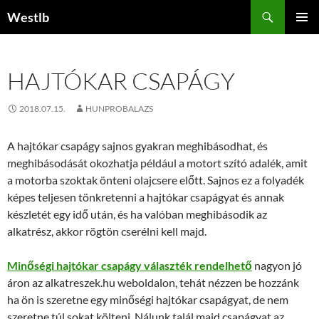
Kilépés
Keresés
Westlb
a
ELSŐDL
tartalomba
MENÜ
HAJTÓKAR CSAPÁGY
2018.07.15.
HUNPROBALAZS
A hajtókar csapágy sajnos gyakran meghibásodhat, és
meghibásodását okozhatja például a motort szító adalék, amit
a motorba szoktak önteni olajcsere előtt. Sajnos ez a folyadék
képes teljesen tönkretenni a hajtókar csapágyat és annak
készletét egy idő után, és ha valóban meghibásodik az
alkatrész, akkor rögtön cserélni kell majd.
Minőségi hajtókar csapágy választék rendelhető
nagyon jó
áron az alkatreszek.hu weboldalon, tehát nézzen be hozzánk
ha ön is szeretne egy minőségi hajtókar csapágyat, de nem
szeretne túl sokat költeni. Nálunk talál majd csapágyat az