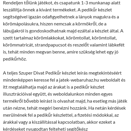
Rendeljen tőlünk játékot, és csapatunk 1-3 munkanap alatt
leszállítja önnek a kívánt termékeket. A pedikűr készlet
segítségével igazán odafigyelhetnek a lányok magukra és a
körömápolásukra, hiszen nemcsak a körmökről, de a
lábujjakról is gondoskodhatnak majd ezáltal a készlet által. A
szett tartalmaz körömlakkokat, körömtollat, körömtollat,
körömmatricát, strandpapucsot és reszelőt valamint lábkefét
is, tehát minden megvan benne, amire szükség lehet egy jó
pedikűrhöz.
A teljes Szuper Divat Pedikűr készlet leírás megtekintéséért
mindenképpen keresse fel a jatek-webaruhaz.hu weboldalt és
itt megtalálhatja majd az árakat is a pedikűr készlet
illusztrációival együtt, és weboldalunkon minden egyes
termékről bővebb leírást is olvashat majd, ha esetleg más játék
után nézne, tehát megéri benézni hozzánk. Ha netán kérdések
merülnének fel a pedikűr készlettel, a fizetési módokkal, az
árakkal vagy a kiszállítással kapcsolatban, akkor ezeket a
kérdéseket nyugodtan felteheti segítőkész