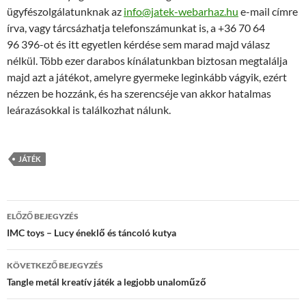
ügyfészolgálatunknak az
info@jatek-webarhaz.hu
e-mail címre
írva, vagy tárcsázhatja telefonszámunkat is, a +36 70 64
96 396-ot és itt egyetlen kérdése sem marad majd válasz
nélkül. Több ezer darabos kínálatunkban biztosan megtalálja
majd azt a játékot, amelyre gyermeke leginkább vágyik, ezért
nézzen be hozzánk, és ha szerencséje van akkor hatalmas
leárazásokkal is találkozhat nálunk.
JÁTÉK
Bejegyzés
ELŐZŐ BEJEGYZÉS
navigáció
IMC toys – Lucy éneklő és táncoló kutya
KÖVETKEZŐ BEJEGYZÉS
Tangle metál kreatív játék a legjobb unaloműző