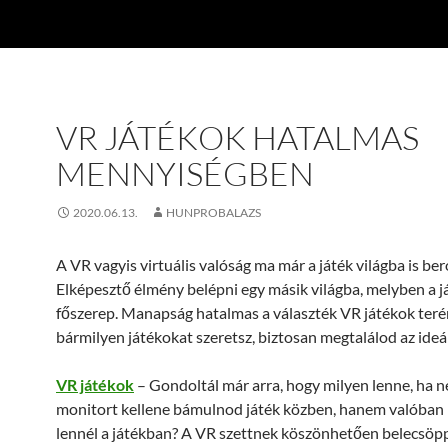
VR JÁTÉKOK HATALMAS
MENNYISÉGBEN
2020.06.13.
HUNPROBALAZS
A VR vagyis virtuális valóság ma már a játék világba is be
Elképesztő élmény belépni egy másik világba, melyben a j
főszerep. Manapság hatalmas a választék VR játékok terén
bármilyen játékokat szeretsz, biztosan megtalálod az ideál
VR játékok
– Gondoltál már arra, hogy milyen lenne, ha 
monitort kellene bámulnod játék közben, hanem valóban
lennél a játékban? A VR szettnek köszönhetően belecsöp