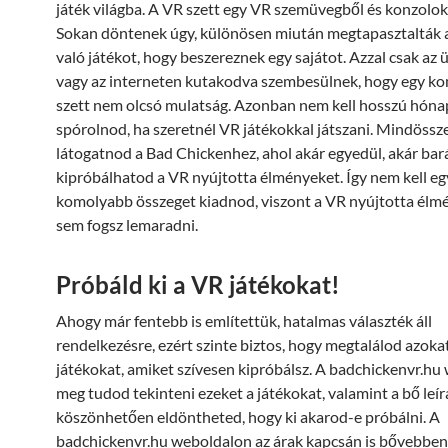
játék világba. A VR szett egy VR szemüvegből és konzolokb
Sokan döntenek úgy, különösen miután megtapasztalták a
való játékot, hogy beszereznek egy sajátot. Azzal csak az 
vagy az interneten kutakodva szembesülnek, hogy egy k
szett nem olcsó mulatság. Azonban nem kell hosszú hóna
spórolnod, ha szeretnél VR játékokkal játszani. Mindössze 
látogatnod a Bad Chickenhez, ahol akár egyedül, akár bará
kipróbálhatod a VR nyújtotta élményeket. Így nem kell eg
komolyabb összeget kiadnod, viszont a VR nyújtotta élm
sem fogsz lemaradni.
Próbáld ki a VR játékokat!
Ahogy már fentebb is említettük, hatalmas választék áll
rendelkezésre, ezért szinte biztos, hogy megtalálod azoka
játékokat, amiket szívesen kipróbálsz. A badchickenvr.hu
meg tudod tekinteni ezeket a játékokat, valamint a bő leí
köszönhetően eldöntheted, hogy ki akarod-e próbálni. A
badchickenvr.hu weboldalon az árak kapcsán is bővebben