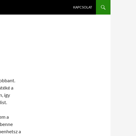
KAPCSOLAT
robbant.
átéké a
, így
ist.
nem a
 benne
penhetsz a