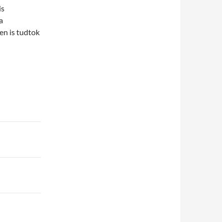
is
a
en is tudtok