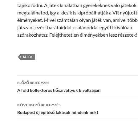
tájékozódni. A játék kínálatban gyerekeknek való játékok 
megtalálhatod, így a kicsik is kipróbálhatják a VR nyújtott
élményeket. Mivel számtalan olyan játék van, amivel több
játszani, ezért barátaiddal, családoddal együtt kiválóan
szórakozhatsz. Felejthetetlen élményekben lesz részetek!
JÁTÉK
Bejegyzés
ELŐZŐ BEJEGYZÉS
navigáció
A föld kollektoros hőszivattyúk kiváltságai!
KÖVETKEZŐ BEJEGYZÉS
Budapest új építésű lakások mindenkinek!