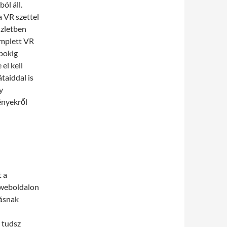
ól áll.
 VR szettel
üzletben
omplett VR
pokig
el kell
taiddal is
y
ényekről
t a
 weboldalon
rásnak
 tudsz